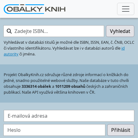
Zadejte ISBN…
Vyhledat
Vyhledávat v databázi titulů je možné dle ISBN, ISSN, EAN, č. ČNB, OCLC
či vlastního identifikátoru. Vyhledávat lze i v databázi autorů dle
id
autority
či jména.
Projekt ObalkyKnih.cz sdružuje různé zdroje informací o knížkách do
jedné, snadno použitelné webové služby. Naše databáze v tuto chvíli
obsahuje
3336314 obálek
a
1011209 obsahů
českých a zahraničních
publikací. Naše API využívá většina knihoven v ČR.
E-mailová adresa
Heslo
Přihlásit