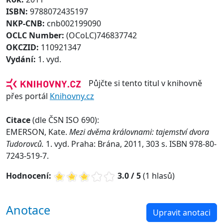
ISBN:
9788072435197
NKP-CNB:
cnb002199090
OCLC Number:
(OCoLC)746837742
OKCZID:
110921347
Vydání:
1. vyd.
Půjčte si tento titul v knihovně
přes portál
Knihovny.cz
Citace
(dle ČSN ISO 690):
EMERSON, Kate.
Mezi dvěma královnami: tajemství dvora
Tudorovců.
1. vyd. Praha: Brána, 2011, 303 s. ISBN 978-80-
7243-519-7.
Hodnocení:
3.0 / 5
(1 hlasů)
Anotace
Upravit anotaci