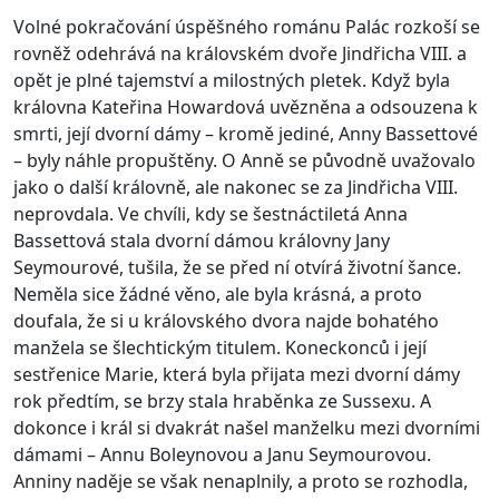
Volné pokračování úspěšného románu Palác rozkoší se
rovněž odehrává na královském dvoře Jindřicha VIII. a
opět je plné tajemství a milostných pletek. Když byla
královna Kateřina Howardová uvězněna a odsouzena k
smrti, její dvorní dámy – kromě jediné, Anny Bassettové
– byly náhle propuštěny. O Anně se původně uvažovalo
jako o další královně, ale nakonec se za Jindřicha VIII.
neprovdala. Ve chvíli, kdy se šestnáctiletá Anna
Bassettová stala dvorní dámou královny Jany
Seymourové, tušila, že se před ní otvírá životní šance.
Neměla sice žádné věno, ale byla krásná, a proto
doufala, že si u královského dvora najde bohatého
manžela se šlechtickým titulem. Koneckonců i její
sestřenice Marie, která byla přijata mezi dvorní dámy
rok předtím, se brzy stala hraběnka ze Sussexu. A
dokonce i král si dvakrát našel manželku mezi dvorními
dámami – Annu Boleynovou a Janu Seymourovou.
Anniny naděje se však nenaplnily, a proto se rozhodla,