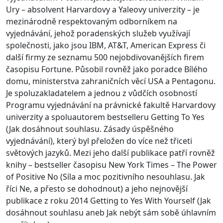
Ury – absolvent Harvardovy a Yaleovy univerzity – je
mezinárodně respektovaným odborníkem na
vyjednávání, jehož poradenských služeb využívají
společnosti, jako jsou IBM, AT&T, American Express či
další firmy ze seznamu 500 nejobdivovanějších firem
časopisu Fortune. Působil rovněž jako poradce Bílého
domu, ministerstva zahraničních věcí USA a Pentagonu.
Je spoluzakladatelem a jednou z vůdčích osobností
Programu vyjednávání na právnické fakultě Harvardovy
univerzity a spoluautorem bestselleru Getting To Yes
(Jak dosáhnout souhlasu. Zásady úspěšného
vyjednávání), který byl přeložen do více než třiceti
světových jazyků. Mezi jeho další publikace patří rovněž
knihy – bestseller časopisu New York Times – The Power
of Positive No (Síla a moc pozitivního nesouhlasu. Jak
říci Ne, a přesto se dohodnout) a jeho nejnovější
publikace z roku 2014 Getting to Yes With Yourself (Jak
dosáhnout souhlasu aneb Jak nebýt sám sobě úhlavním