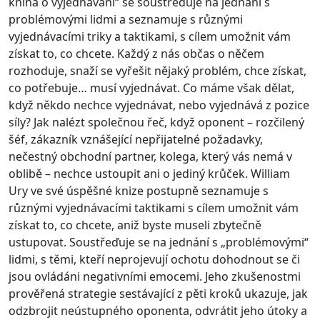
kniha o vyjednávání“ se soustřeďuje na jednání s
problémovými lidmi a seznamuje s různými
vyjednávacími triky a taktikami, s cílem umožnit vám
získat to, co chcete. Každý z nás občas o něčem
rozhoduje, snaží se vyřešit nějaký problém, chce získat,
co potřebuje… musí vyjednávat. Co máme však dělat,
když někdo nechce vyjednávat, nebo vyjednává z pozice
síly? Jak nalézt společnou řeč, když oponent – rozčilený
šéf, zákazník vznášející nepřijatelné požadavky,
nečestný obchodní partner, kolega, který vás nemá v
oblibě – nechce ustoupit ani o jediný krůček. William
Ury ve své úspěšné knize postupně seznamuje s
různými vyjednávacími taktikami s cílem umožnit vám
získat to, co chcete, aniž byste museli zbytečně
ustupovat. Soustřeďuje se na jednání s „problémovými“
lidmi, s těmi, kteří neprojevují ochotu dohodnout se či
jsou ovládáni negativními emocemi. Jeho zkušenostmi
prověřená strategie sestávající z pěti kroků ukazuje, jak
odzbrojit neústupného oponenta, odvrátit jeho útoky a