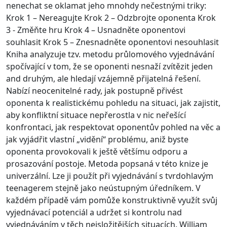
nenechat se oklamat jeho mnohdy nečestnými triky:
Krok 1 – Nereagujte Krok 2 – Odzbrojte oponenta Krok
3 - Změňte hru Krok 4 – Usnadněte oponentovi
souhlasit Krok 5 – Znesnadněte oponentovi nesouhlasit
Kniha analyzuje tzv. metodu průlomového vyjednávání
spočívající v tom, že se oponenti nesnaží zvítězit jeden
and druhým, ale hledají vzájemně přijatelná řešení.
Nabízí neocenitelné rady, jak postupně přivést
oponenta k realistickému pohledu na situaci, jak zajistit,
aby konfliktní situace nepřerostla v nic neřešící
konfrontaci, jak respektovat oponentův pohled na věc a
jak vyjádřit vlastní „vidění“ problému, aniž byste
oponenta provokovali k ještě většímu odporu a
prosazování postoje. Metoda popsaná v této knize je
univerzální. Lze ji použít při vyjednávání s tvrdohlavým
teenagerem stejně jako neústupným úředníkem. V
každém případě vám pomůže konstruktivně využít svůj
vyjednávací potenciál a udržet si kontrolu nad
vyjednáváním v těch nejsložitějších situacích. William