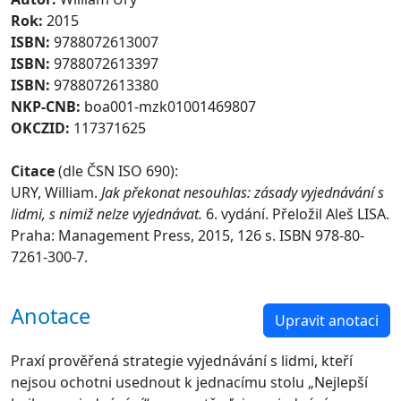
Rok:
2015
ISBN:
9788072613007
ISBN:
9788072613397
ISBN:
9788072613380
NKP-CNB:
boa001-mzk01001469807
OKCZID:
117371625
Citace
(dle ČSN ISO 690):
URY, William.
Jak překonat nesouhlas: zásady vyjednávání s
lidmi, s nimiž nelze vyjednávat.
6. vydání. Přeložil Aleš LISA.
Praha: Management Press, 2015, 126 s. ISBN 978-80-
7261-300-7.
Anotace
Upravit anotaci
Praxí prověřená strategie vyjednávání s lidmi, kteří
nejsou ochotni usednout k jednacímu stolu „Nejlepší