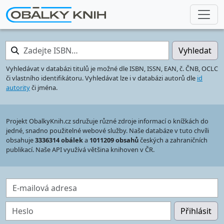
Zadejte ISBN…
Vyhledat
Vyhledávat v databázi titulů je možné dle ISBN, ISSN, EAN, č. ČNB, OCLC
či vlastního identifikátoru. Vyhledávat lze i v databázi autorů dle
id
autority
či jména.
Projekt ObalkyKnih.cz sdružuje různé zdroje informací o knížkách do
jedné, snadno použitelné webové služby. Naše databáze v tuto chvíli
obsahuje
3336314 obálek
a
1011209 obsahů
českých a zahraničních
publikací. Naše API využívá většina knihoven v ČR.
E-mailová adresa
Heslo
Přihlásit