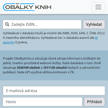
Zadejte ISBN…
Vyhledat
Vyhledávat v databázi titulů je možné dle ISBN, ISSN, EAN, č. ČNB, OCLC
či vlastního identifikátoru. Vyhledávat lze i v databázi autorů dle
id
autority
či jména.
Projekt ObalkyKnih.cz sdružuje různé zdroje informací o knížkách do
jedné, snadno použitelné webové služby. Naše databáze v tuto chvíli
obsahuje
3336109 obálek
a
1011120 obsahů
českých a zahraničních
publikací. Naše API využívá většina knihoven v ČR.
E-mailová adresa
Heslo
Přihlásit