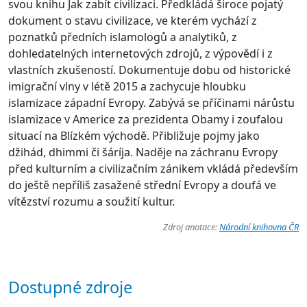
svou knihu Jak zabít civilizaci. Předkládá široce pojatý
dokument o stavu civilizace, ve kterém vychází z
poznatků předních islamologů a analytiků, z
dohledatelných internetových zdrojů, z výpovědí i z
vlastních zkušeností. Dokumentuje dobu od historické
imigrační vlny v létě 2015 a zachycuje hloubku
islamizace západní Evropy. Zabývá se příčinami nárůstu
islamizace v Americe za prezidenta Obamy i zoufalou
situací na Blízkém východě. Přibližuje pojmy jako
džihád, dhimmi či šáríja. Naděje na záchranu Evropy
před kulturním a civilizačním zánikem vkládá především
do ještě nepříliš zasažené střední Evropy a doufá ve
vítězství rozumu a soužití kultur.
Zdroj anotace:
Národní knihovna ČR
Dostupné zdroje