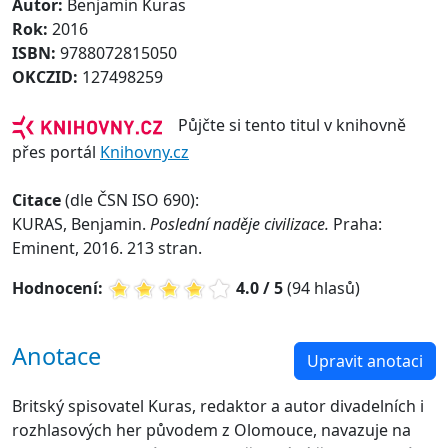
Autor:
Benjamin Kuras
Rok:
2016
ISBN:
9788072815050
OKCZID:
127498259
Půjčte si tento titul v knihovně
přes portál
Knihovny.cz
Citace
(dle ČSN ISO 690):
KURAS, Benjamin.
Poslední naděje civilizace.
Praha:
Eminent, 2016. 213 stran.
Hodnocení:
4.0 / 5
(94 hlasů)
Anotace
Upravit anotaci
Britský spisovatel Kuras, redaktor a autor divadelních i
rozhlasových her původem z Olomouce, navazuje na