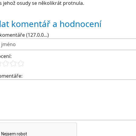
 s jehož osudy se několikrát protnula.
dat komentář a hodnocení
komentáře (127.0.0...)
cení:
komentáře: