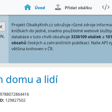
Úvod
Přidat obálku
Projekt ObalkyKnih.cz sdružuje různé zdroje informa
at
knížkách do jedné, snadno použitelné webové služby
BN,
databáze v tuto chvíli obsahuje
3336109 obálek
a
10
obsahů
českých a zahraničních publikací. Naše API v
většina knihoven v ČR.
h domu a lidí
9788072864416
ID:
129827502