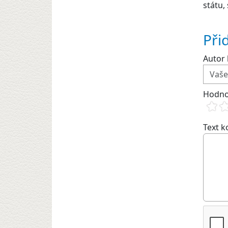
státu,
Při
Autor 
Hodno
Text 