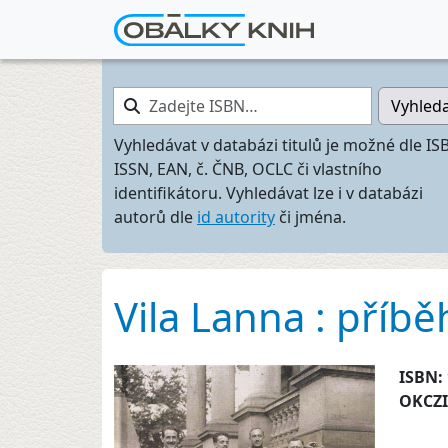
Zadejte ISBN…
Vyhled
Vyhledávat v databázi titulů je možné dle IS
ISSN, EAN, č. ČNB, OCLC či vlastního
identifikátoru. Vyhledávat lze i v databázi
autorů dle
id autority
či jména.
Vila Lanna : příbě
ISBN:
OKCZ