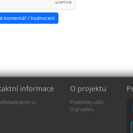
aktní informace
O projektu
Pr
o@obalkyknih.cz
Podmínky užití
O projektu