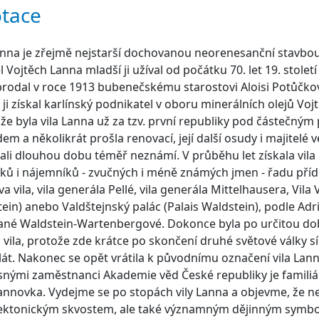
tace
anna je zřejmě nejstarší dochovanou neorenesanční stavbou v
el Vojtěch Lanna mladší ji užíval od počátku 70. let 19. stolet
 prodal v roce 1913 bubenečskému starostovi Aloisi Potůčko
 ji získal karlínský podnikatel v oboru minerálních olejů Vo
že byla vila Lanna už za tzv. první republiky pod částečn
em a několikrát prošla renovací, její další osudy i majitelé ve
ali dlouhou dobu téměř neznámí. V průběhu let získala vila
íků i nájemníků - zvučných i méně známých jmen - řadu příd
a vila, vila generála Pellé, vila generála Mittelhausera, Vila V
ein) anebo Valdštejnský palác (Palais Waldstein), podle Ad
ané Waldstein-Wartenbergové. Dokonce byla po určitou d
 vila, protože zde krátce po skončení druhé světové války síd
át. Nakonec se opět vrátila k původnímu označení vila Lanna
nými zaměstnanci Akademie věd České republiky je familiá
annovka. Vydejme se po stopách vily Lanna a objevme, že n
tektonickým skvostem, ale také významným dějinným symbo