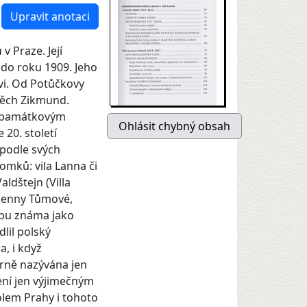
Upravit anotaci
 Praze. Její
í do roku 1909. Jeho
vi. Od Potůčkovy
jtěch Zikmund.
ým památkovým
 20. století
 podle svých
omků: vila Lanna či
aldštejn (Villa
rienny Tůmové,
obu známa jako
lil polský
, i když
rně nazývána jen
ení jen výjimečným
lem Prahy i tohoto