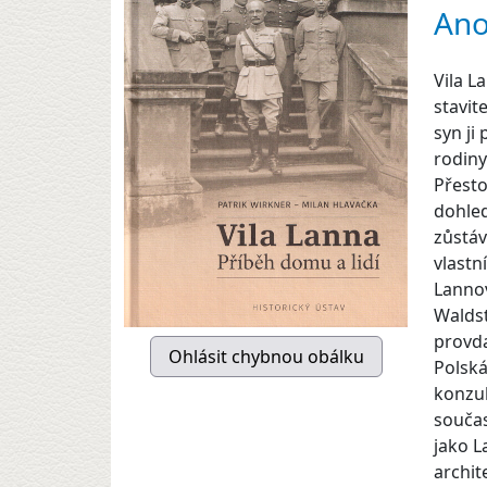
Ano
Vila L
stavit
syn ji
rodiny
Přesto
dohled
zůstáv
vlastn
Lannov
Waldst
provd
Polská
konzul
součas
jako L
archi