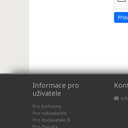
Informace pro
Kont
uživatele
inf
Pro knihovny
Pro nakladatele
Pro dodavatele IS
Pro čtenáře