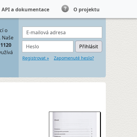
API a dokumentace
O projektu
E-mailová adresa
cí o
. Naše
Heslo
11120
Přihlásit
yužívá
Registrovat »
Zapomenuté heslo?