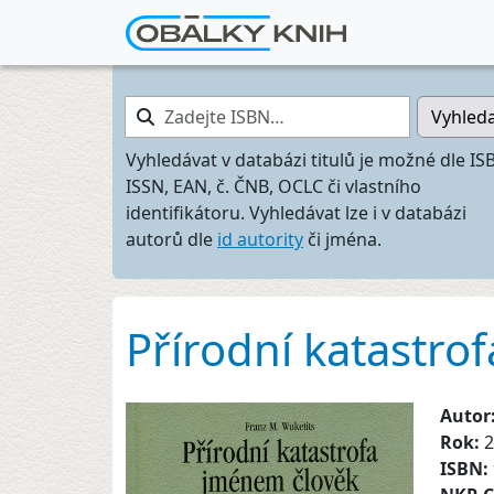
Zadejte ISBN…
Vyhled
Vyhledávat v databázi titulů je možné dle IS
ISSN, EAN, č. ČNB, OCLC či vlastního
identifikátoru. Vyhledávat lze i v databázi
autorů dle
id autority
či jména.
Přírodní katastro
Autor
Rok:
2
ISBN: