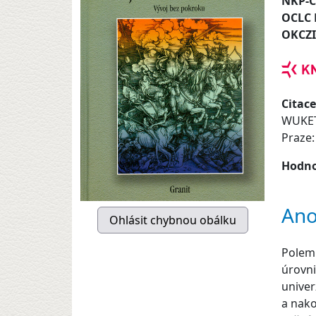
NKP-
OCLC
OKCZ
Citace
WUKETI
Praze:
Hodno
Ano
Polemi
úrovni
univer
a nako