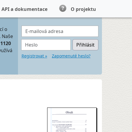
API a dokumentace
O projektu
E-mailová adresa
cí o
. Naše
Heslo
11120
Přihlásit
yužívá
Registrovat »
Zapomenuté heslo?