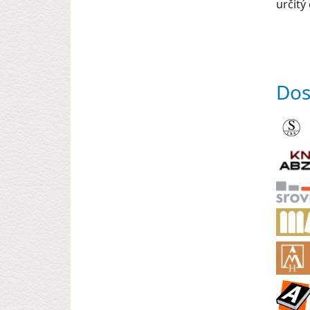
určitý c
Dos