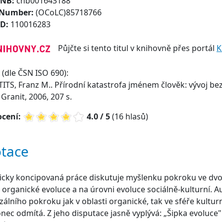
CNB:
cnb001643188
 Number:
(OCoLC)85718766
ID:
110016283
Půjčte si tento titul v knihovně přes portál
K
(dle ČSN ISO 690):
TS, Franz M.. Přírodní katastrofa jménem člověk: vývoj bez
 Granit, 2006, 207 s.
cení:
4.0 / 5
(16 hlasů)
tace
cky koncipovaná práce diskutuje myšlenku pokroku ve dvo
 organické evoluce a na úrovni evoluce sociálně-kulturní. 
zálního pokroku jak v oblasti organické, tak ve sféře kulturn
nec odmítá. Z jeho disputace jasně vyplývá: „Šipka evoluce