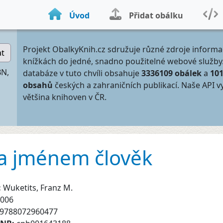
Úvod
Přidat obálku
Projekt ObalkyKnih.cz sdružuje různé zdroje informa
at
knížkách do jedné, snadno použitelné webové služby
BN,
databáze v tuto chvíli obsahuje
3336109 obálek
a
10
obsahů
českých a zahraničních publikací. Naše API v
většina knihoven v ČR.
fa jménem člověk
:
Wuketits, Franz M.
006
9788072960477