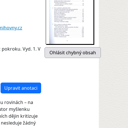
nihovny.cz
 pokroku. Vyd. 1. V
Upravit anotaci
u rovinách – na
Autor myšlenku
ích dějin kritizuje
" nesleduje žádný