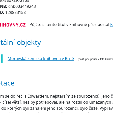
9788072972739
CNB:
cnb003449243
ID:
129883158
Půjčte si tento titul v knihovně přes portál
K
itální objekty
Moravská zemská knihovna v Brně
(dostupné pouze v této knihov
tace
em se do řeči s Edwardem, nejstarším ze sourozenců. Jeho č
k čísel větší, než by potřeboval, ale na rozdíl od umazanýc
 do kterých byli zahaleni jeho sourozenci, bylo čisté. Vypráv