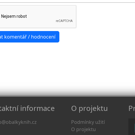
aktní informace
O projektu
Pr
o@obalkyknih.cz
Podmínky užití
O projektu