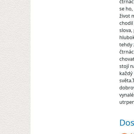
čtrnác
se ho,
život 
chodil
slova,
hlubok
tehdy 
čtrnác
chovat
stojí 
každý 
světa.
dobrov
vynalé
utrpen
Dos