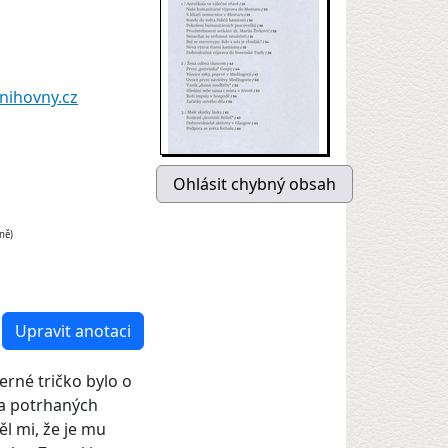
nihovny.cz
ně)
Upravit anotaci
erné tričko bylo o
h a potrhaných
ěl mi, že je mu