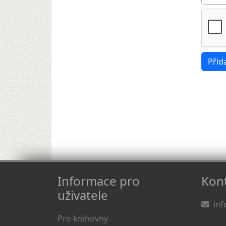
Informace pro
Kont
uživatele
inf
Pro knihovny