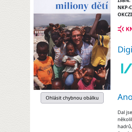
ISBN:
NKP-
OKCZ
Dig
Ano
Dal js
několi
hadrů,