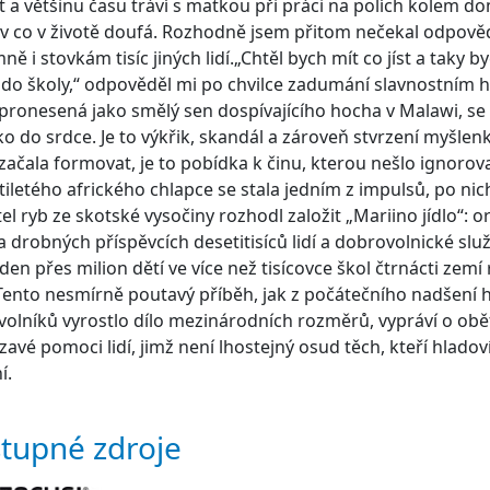
t a většinu času tráví s matkou při práci na polích kolem d
 v co v životě doufá. Rozhodně jsem přitom nečekal odpověď
mně i stovkám tisíc jiných lidí.„Chtěl bych mít co jíst a taky 
 do školy,“ odpověděl mi po chvilce zadumání slavnostním 
 pronesená jako smělý sen dospívajícího hocha v Malawi, se
o do srdce. Je to výkřik, skandál a zároveň stvrzení myšlenk
začala formovat, je to pobídka k činu, kterou nešlo ignorov
tiletého afrického chlapce se stala jedním z impulsů, po nic
el ryb ze skotské vysočiny rozhodl založit „Mariino jídlo“: o
na drobných příspěvcích desetitisíců lidí a dobrovolnické slu
den přes milion dětí ve více než tisícovce škol čtrnácti zem
Tento nesmírně poutavý příběh, jak z počátečního nadšení 
olníků vyrostlo dílo mezinárodních rozměrů, vypráví o obět
zavé pomoci lidí, jimž není lhostejný osud těch, kteří hladoví
í.
tupné zdroje