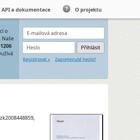
API a dokumentace
O projektu
E-mailová adresa
cí o
. Naše
Heslo
11206
Přihlásit
yužívá
Registrovat »
Zapomenuté heslo?
mzk2008448859,