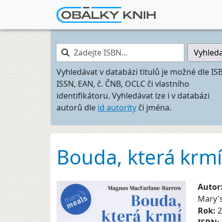
Zadejte ISBN…
Vyhled
Vyhledávat v databázi titulů je možné dle IS
ISSN, EAN, č. ČNB, OCLC či vlastního
identifikátoru. Vyhledávat lze i v databázi
autorů dle
id autority
či jména.
Bouda, která krmí
Autor
Mary's
Rok:
2