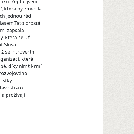
omku. Zeptal jsem
, která by změnila
bych jednou rád
hlasem.Tato prostá
 mi zapsala
y, která se už
at.Slova
hž se introvertní
rganizaci, která
žbě, díky nimž krmí
í rozvojového
hrstky
avosti a o
 a prožívají