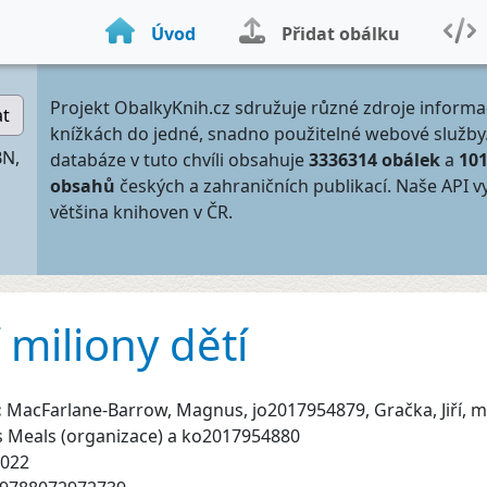
Úvod
Přidat obálku
Projekt ObalkyKnih.cz sdružuje různé zdroje informa
at
knížkách do jedné, snadno použitelné webové služby
BN,
databáze v tuto chvíli obsahuje
3336314 obálek
a
10
obsahů
českých a zahraničních publikací. Naše API v
většina knihoven v ČR.
 miliony dětí
:
MacFarlane-Barrow, Magnus, jo2017954879, Gračka, Jiří, 
 Meals (organizace) a ko2017954880
022