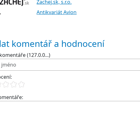
Zachej.sk, s.r.o.
Antikvariát Avion
dat komentář a hodnocení
komentáře (127.0.0...)
cení:
komentáře: