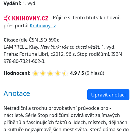
Vydání:
1. vyd.
Půjčte si tento titul v knihovně
přes portál
Knihovny.cz
Citace
(dle ČSN ISO 690):
LAMPRELL, Klay.
New York: vše co chceš vědět.
1. vyd.
Praha: Fortuna Libri, c2012, 96 s. Stop rodičům!. ISBN
978-80-7321-602-3.
Hodnocení:
4.9 / 5
(9 hlasů)
Anotace
Upravit anotaci
Netradiční a trochu provokativní průvodce pro -
náctileté. Série Stop rodičům! otvírá svět zajímavých
příběhů a fascinujících faktů o lidech, místech, dějinách
a kultuře nejzajímavějších měst světa. Která dáma se do