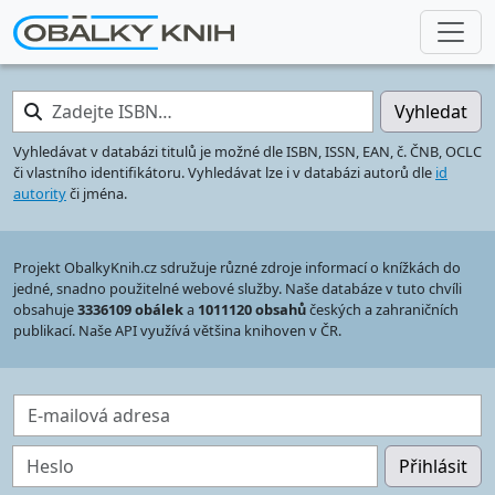
Zadejte ISBN…
Vyhledat
Vyhledávat v databázi titulů je možné dle ISBN, ISSN, EAN, č. ČNB, OCLC
či vlastního identifikátoru. Vyhledávat lze i v databázi autorů dle
id
autority
či jména.
Projekt ObalkyKnih.cz sdružuje různé zdroje informací o knížkách do
jedné, snadno použitelné webové služby. Naše databáze v tuto chvíli
obsahuje
3336109 obálek
a
1011120 obsahů
českých a zahraničních
publikací. Naše API využívá většina knihoven v ČR.
E-mailová adresa
Heslo
Přihlásit