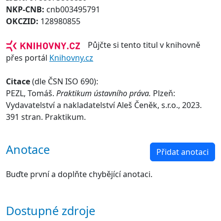
NKP-CNB:
cnb003495791
OKCZID:
128980855
Půjčte si tento titul v knihovně
přes portál
Knihovny.cz
Citace
(dle ČSN ISO 690):
PEZL, Tomáš.
Praktikum ústavního práva.
Plzeň:
Vydavatelství a nakladatelství Aleš Čeněk, s.r.o., 2023.
391 stran. Praktikum.
Anotace
Přidat anotaci
Buďte první a doplňte chybějící anotaci.
Dostupné zdroje