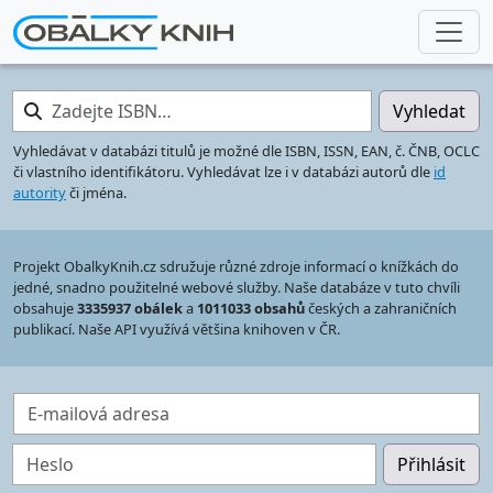
Zadejte ISBN…
Vyhledat
Vyhledávat v databázi titulů je možné dle ISBN, ISSN, EAN, č. ČNB, OCLC
či vlastního identifikátoru. Vyhledávat lze i v databázi autorů dle
id
autority
či jména.
Projekt ObalkyKnih.cz sdružuje různé zdroje informací o knížkách do
jedné, snadno použitelné webové služby. Naše databáze v tuto chvíli
obsahuje
3335937 obálek
a
1011033 obsahů
českých a zahraničních
publikací. Naše API využívá většina knihoven v ČR.
E-mailová adresa
Heslo
Přihlásit