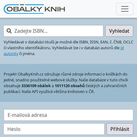
Zadejte ISBN…
Vyhledat
Vyhledávat v databázi titulů je možné dle ISBN, ISSN, EAN, č. ČNB, OCLC
či vlastního identifikátoru. Vyhledávat lze i v databázi autorů dle
id
autority
či jména.
Projekt ObalkyKnih.cz sdružuje různé zdroje informací o knížkách do
jedné, snadno použitelné webové služby. Naše databáze v tuto chvíli
obsahuje
3336109 obálek
a
1011120 obsahů
českých a zahraničních
publikací. Naše API využívá většina knihoven v ČR.
E-mailová adresa
Heslo
Přihlásit