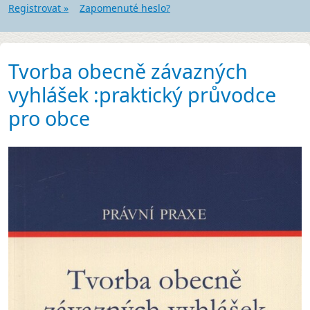
Registrovat »
Zapomenuté heslo?
Tvorba obecně závazných
vyhlášek :praktický průvodce
pro obce