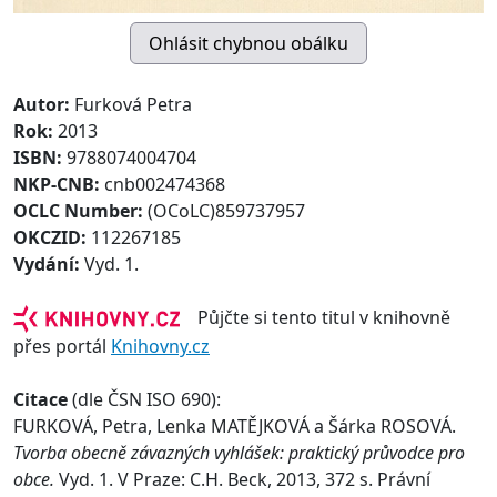
Autor:
Furková Petra
Rok:
2013
ISBN:
9788074004704
NKP-CNB:
cnb002474368
OCLC Number:
(OCoLC)859737957
OKCZID:
112267185
Vydání:
Vyd. 1.
Půjčte si tento titul v knihovně
přes portál
Knihovny.cz
Citace
(dle ČSN ISO 690):
FURKOVÁ, Petra, Lenka MATĚJKOVÁ a Šárka ROSOVÁ.
Tvorba obecně závazných vyhlášek: praktický průvodce pro
obce.
Vyd. 1. V Praze: C.H. Beck, 2013, 372 s. Právní