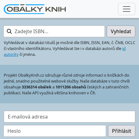
Zadejte ISBN…
Vyhledat
Vyhledávat v databázi titulů je možné dle ISBN, ISSN, EAN, č. ČNB, OCLC
či vlastního identifikátoru. Vyhledávat lze i v databázi autorů dle
id
autority
či jména.
Projekt ObalkyKnih.cz sdružuje různé zdroje informací o knížkách do
jedné, snadno použitelné webové služby. Naše databáze v tuto chvíli
obsahuje
3336314 obálek
a
1011206 obsahů
českých a zahraničních
publikací. Naše API využívá většina knihoven v ČR.
E-mailová adresa
Heslo
Přihlásit