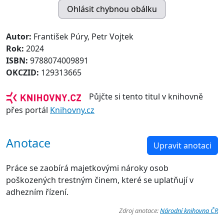
Autor:
František Púry, Petr Vojtek
Rok:
2024
ISBN:
9788074009891
OKCZID:
129313665
Půjčte si tento titul v knihovně
přes portál
Knihovny.cz
Anotace
Upravit anotaci
Práce se zaobírá majetkovými nároky osob
poškozených trestným činem, které se uplatňují v
adhezním řízení.
Zdroj anotace:
Národní knihovna ČR