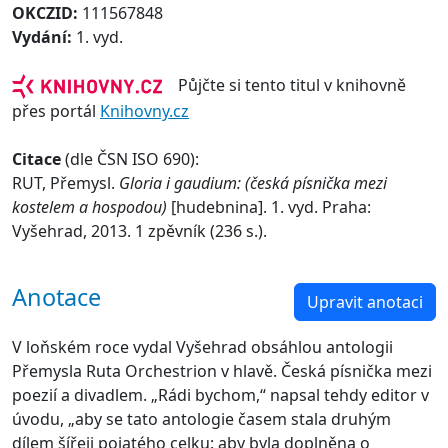
OKCZID:
111567848
Vydání:
1. vyd.
Půjčte si tento titul v knihovně
přes portál
Knihovny.cz
Citace
(dle ČSN ISO 690):
RUT, Přemysl.
Gloria i gaudium: (česká písnička mezi
kostelem a hospodou)
[hudebnina]. 1. vyd. Praha:
Vyšehrad, 2013. 1 zpěvník (236 s.).
Anotace
Upravit anotaci
V loňském roce vydal Vyšehrad obsáhlou antologii
Přemysla Ruta Orchestrion v hlavě. Česká písnička mezi
poezií a divadlem. „Rádi bychom,“ napsal tehdy editor v
úvodu, „aby se tato antologie časem stala druhým
dílem šířeji pojatého celku: aby byla doplněna o