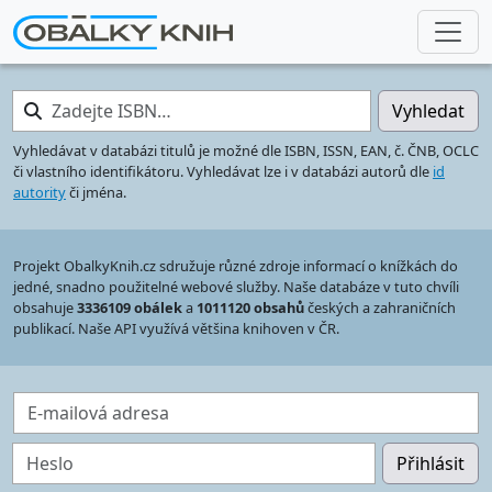
Zadejte ISBN…
Vyhledat
Vyhledávat v databázi titulů je možné dle ISBN, ISSN, EAN, č. ČNB, OCLC
či vlastního identifikátoru. Vyhledávat lze i v databázi autorů dle
id
autority
či jména.
Projekt ObalkyKnih.cz sdružuje různé zdroje informací o knížkách do
jedné, snadno použitelné webové služby. Naše databáze v tuto chvíli
obsahuje
3336109 obálek
a
1011120 obsahů
českých a zahraničních
publikací. Naše API využívá většina knihoven v ČR.
E-mailová adresa
Heslo
Přihlásit