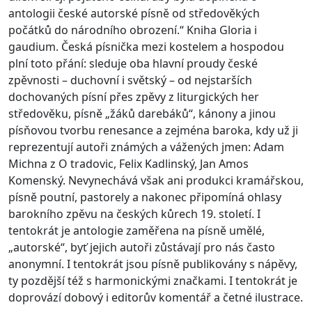
antologii české autorské písně od středověkých
počátků do národního obrození.“ Kniha Gloria i
gaudium. Česká písnička mezi kostelem a hospodou
plní toto přání: sleduje oba hlavní proudy české
zpěvnosti – duchovní i světský – od nejstarších
dochovaných písní přes zpěvy z liturgických her
středověku, písně „žáků darebáků“, kánony a jinou
písňovou tvorbu renesance a zejména baroka, kdy už ji
reprezentují autoři známých a vážených jmen: Adam
Michna z O tradovic, Felix Kadlinský, Jan Amos
Komenský. Nevynechává však ani produkci kramářskou,
písně poutní, pastorely a nakonec připomíná ohlasy
barokního zpěvu na českých kůrech 19. století. I
tentokrát je antologie zaměřena na písně umělé,
„autorské“, byť jejich autoři zůstávají pro nás často
anonymní. I tentokrát jsou písně publikovány s nápěvy,
ty pozdější též s harmonickými značkami. I tentokrát je
doprovází dobový i editorův komentář a četné ilustrace.