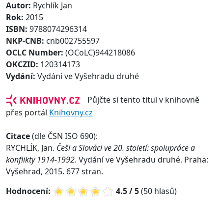
Autor:
Rychlík Jan
Rok:
2015
ISBN:
9788074296314
NKP-CNB:
cnb002755597
OCLC Number:
(OCoLC)944218086
OKCZID:
120314173
Vydání:
Vydání ve Vyšehradu druhé
Půjčte si tento titul v knihovně
přes portál
Knihovny.cz
Citace
(dle ČSN ISO 690):
RYCHLÍK, Jan.
Češi a Slováci ve 20. století: spolupráce a
konflikty 1914-1992.
Vydání ve Vyšehradu druhé. Praha:
Vyšehrad, 2015. 677 stran.
Hodnocení:
4.5 / 5
(50 hlasů)