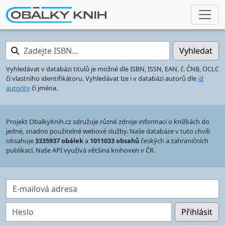
Zadejte ISBN…
Vyhledat
Vyhledávat v databázi titulů je možné dle ISBN, ISSN, EAN, č. ČNB, OCLC
či vlastního identifikátoru. Vyhledávat lze i v databázi autorů dle
id
autority
či jména.
Projekt ObalkyKnih.cz sdružuje různé zdroje informací o knížkách do
jedné, snadno použitelné webové služby. Naše databáze v tuto chvíli
obsahuje
3335937 obálek
a
1011033 obsahů
českých a zahraničních
publikací. Naše API využívá většina knihoven v ČR.
E-mailová adresa
Heslo
Přihlásit