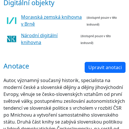
Digitální objekty
Moravská zemská knihovna
(dostupné pouze v této
v Brně
knihovně)
Národní digitální
(dostupné pouze v této
knihovna
knihovně)
Anotace
Upravit anotaci
Autor, významný současný historik, specialista na
moderní české a slovenské dějiny a dějiny jihovýchodní
Evropy, věnuje se česko-slovenských vztahům od první
světové války, postupnému zesilování autonomistických
tendencí ve slovenské politice s vrcholem v rozbití ČSR
po Mnichovu a vytvoření samostatného slovenského
státu. Druhá část knihy se zabývá slovenskou politikou
v lidově demokratickém Československu, na cestě od