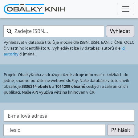
Zadejte ISBN…
Vyhledat
Vyhledávat v databázi titulů je možné dle ISBN, ISSN, EAN, č. ČNB, OCLC
či vlastního identifikátoru. Vyhledávat lze i v databázi autorů dle
id
autority
či jména.
Projekt ObalkyKnih.cz sdružuje různé zdroje informací o knížkách do
jedné, snadno použitelné webové služby. Naše databáze v tuto chvíli
obsahuje
3336314 obálek
a
1011209 obsahů
českých a zahraničních
publikací. Naše API využívá většina knihoven v ČR.
E-mailová adresa
Heslo
Přihlásit