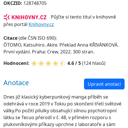
OKCZID:
128748705
Půjčte si tento titul v knihovně
přes portál
Knihovny.cz
Citace
(dle ČSN ISO 690):
ŌTOMO, Katsuhiro.
Akira.
Překlad Anna KŘIVÁNKOVÁ.
První vydání. Praha: Crew, 2022. 300 stran.
Hodnocení:
4.6 / 5
(124 hlasů)
Anotace
Upravit anotaci
Dnes již klasický kyberpunkový manga příběh se
odehrává v roce 2019 v Tokiu po skončení třetí světové
války.Po požití pilulky obsahující silnou psychotropní
látku se Tecuo přerodí v č. 48, v přímém rozporu s
plukovníkovými příkazy uprchne z laboratoře a sám