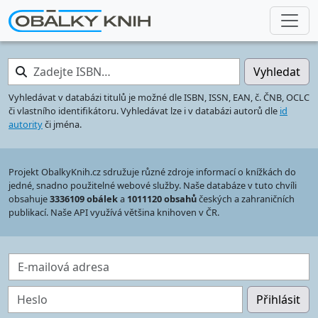
Zadejte ISBN…
Vyhledat
Vyhledávat v databázi titulů je možné dle ISBN, ISSN, EAN, č. ČNB, OCLC
či vlastního identifikátoru. Vyhledávat lze i v databázi autorů dle
id
autority
či jména.
Projekt ObalkyKnih.cz sdružuje různé zdroje informací o knížkách do
jedné, snadno použitelné webové služby. Naše databáze v tuto chvíli
obsahuje
3336109 obálek
a
1011120 obsahů
českých a zahraničních
publikací. Naše API využívá většina knihoven v ČR.
E-mailová adresa
Heslo
Přihlásit