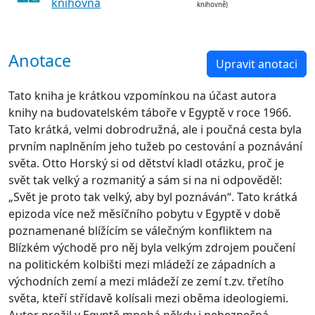
knihovna
knihovně)
Anotace
Upravit anotaci
Tato kniha je krátkou vzpomínkou na účast autora
knihy na budovatelském táboře v Egyptě v roce 1966.
Tato krátká, velmi dobrodružná, ale i poučná cesta byla
prvním naplněním jeho tužeb po cestování a poznávání
světa. Otto Horský si od dětství kladl otázku, proč je
svět tak velký a rozmanitý a sám si na ni odpověděl:
„Svět je proto tak velký, aby byl poznáván“. Tato krátká
epizoda více než měsíčního pobytu v Egyptě v době
poznamenané blížícím se válečným konfliktem na
Blízkém východě pro něj byla velkým zdrojem poučení
na politickém kolbišti mezi mládeží ze západních a
východních zemí a mezi mládeží ze zemí t.zv. třetího
světa, kteří střídavě kolísali mezi oběma ideologiemi.