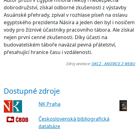
Autor prožil v Egyptě mnohá někdy i nebezpečná
dobrodružství, získal odborné zkušenosti z výstavby
Asuánské přehrady, zpíval v rozhlase píseň na oslavu
egyptského prezidenta Násira a jeden den byl i nosičem
vody pro žíznivé účastníky pracovního tábora. Ale získal
nejen první cenné zkušenosti. Díky účasti na
budovatelském táboře navázal pevná přátelství,
přesahující hranice času i vzdálenosti.
Zdroj anotace:
OKCZ - ANOTACE Z WEBU
Dostupné zdroje
NK Praha
Československá bibliografická
databáze