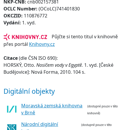
NKP-CNB:
cnb002157381
OCLC Number:
(OCoLC)741401830
OKCZID:
110876772
Vydání:
1. vyd.
Půjčte si tento titul v knihovně
přes portál
Knihovny.cz
Citace
(dle ČSN ISO 690):
HORSKÝ, Otto.
Nosičem vody v Egyptě.
1. vyd. [České
Budějovice]: Nová Forma, 2010. 104 s.
Digitální objekty
Moravská zemská knihovna
(dostupné pouze v této
v Brně
knihovně)
Národní digitální
(dostupné pouze v této