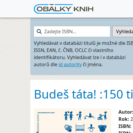
Zadejte ISBN…
Vyhled
Vyhledávat v databázi titulů je možné dle IS
ISSN, EAN, č. ČNB, OCLC či vlastního
identifikátoru. Vyhledávat lze i v databázi
autorů dle
id autority
či jména.
Budeš táta! :150 
Autor
Rok:
2
ISBN: