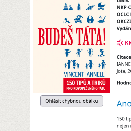
ISBN:
NKP-
OCLC
OKCZ
Vydán
Citace
IANNEL
Jota, 
Hodno
Ano
150 ti
nejen 