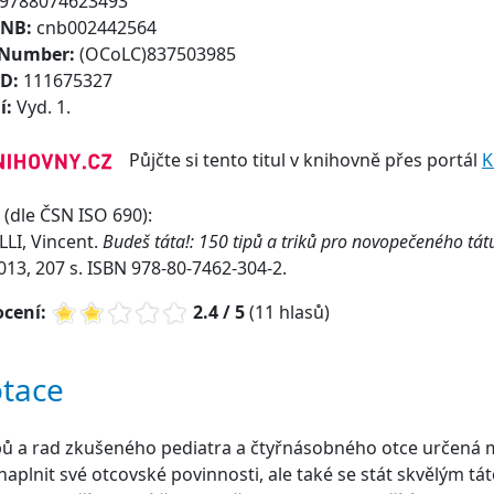
9788074623493
CNB:
cnb002442564
 Number:
(OCoLC)837503985
ID:
111675327
í:
Vyd. 1.
Půjčte si tento titul v knihovně přes portál
K
(dle ČSN ISO 690):
LI, Vincent.
Budeš táta!: 150 tipů a triků pro novopečeného tát
2013, 207 s. ISBN 978-80-7462-304-2.
cení:
2.4 / 5
(11 hlasů)
tace
pů a rad zkušeného pediatra a čtyřnásobného otce určená m
naplnit své otcovské povinnosti, ale také se stát skvělým tá