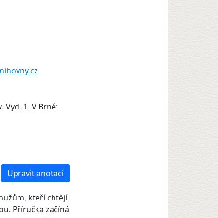
nihovny.cz
u.
Vyd. 1. V Brně:
Upravit anotaci
užům, kteří chtějí
tou. Příručka začíná