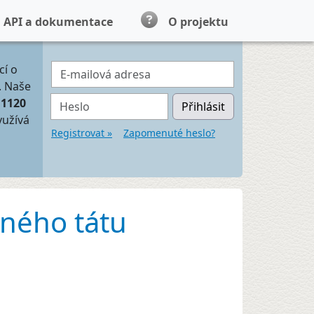
API a dokumentace
O projektu
E-mailová adresa
cí o
. Naše
Heslo
11120
Přihlásit
yužívá
Registrovat »
Zapomenuté heslo?
eného tátu