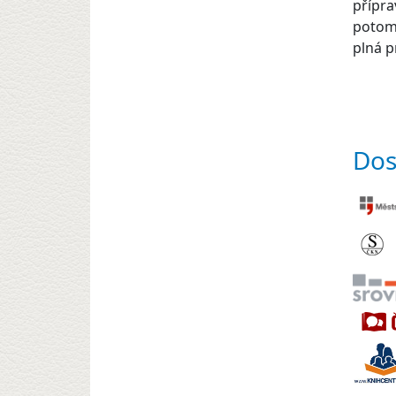
přípra
potomk
plná p
Dos