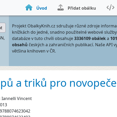
Úvod
Přidat obálku
Projekt ObalkyKnih.cz sdružuje různé zdroje informa
at
knížkách do jedné, snadno použitelné webové služby
BN,
databáze v tuto chvíli obsahuje
3336109 obálek
a
10
obsahů
českých a zahraničních publikací. Naše API v
většina knihoven v ČR.
tipů a triků pro novopeč
:
Iannelli Vincent
013
9788074623042