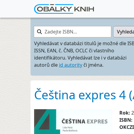
Zadejte ISBN…
Vyhled
Vyhledávat v databázi titulů je možné dle IS
ISSN, EAN, č. ČNB, OCLC či vlastního
identifikátoru. Vyhledávat lze i v databázi
autorů dle
id autority
či jména.
Čeština expres 4 
Rok:
2
ISBN:
OKCZ