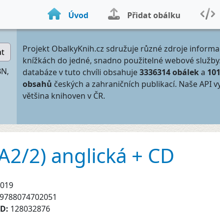
Úvod
Přidat obálku
Projekt ObalkyKnih.cz sdružuje různé zdroje informa
at
knížkách do jedné, snadno použitelné webové služby
BN,
databáze v tuto chvíli obsahuje
3336314 obálek
a
10
obsahů
českých a zahraničních publikací. Naše API v
většina knihoven v ČR.
(A2/2) anglická + CD
019
9788074702051
ID:
128032876