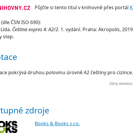
Půjčte si tento titul v knihovně přes portál
K
(dle ČSN ISO 690):
 Lída.
Čeština expres 4: A2/2.
1. vydání. Praha: Akropolis, 2019
y step.
tace
ace pokrývá druhou polovinu úrovně A2 češtiny pro cizince.
Zdroj anotace
tupné zdroje
Books & Books s.r.o.