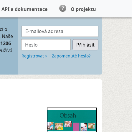
API a dokumentace
O projektu
E-mailová adresa
cí o
. Naše
Heslo
11206
Přihlásit
yužívá
Registrovat »
Zapomenuté heslo?