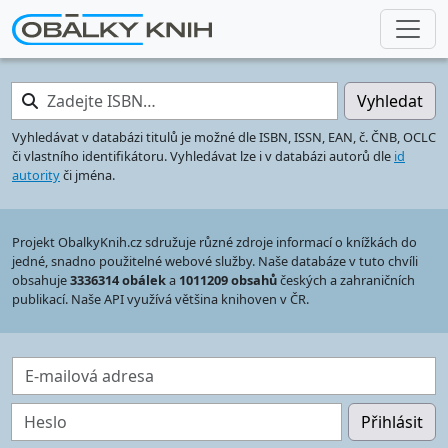
Zadejte ISBN…
Vyhledat
Vyhledávat v databázi titulů je možné dle ISBN, ISSN, EAN, č. ČNB, OCLC
či vlastního identifikátoru. Vyhledávat lze i v databázi autorů dle
id
autority
či jména.
Projekt ObalkyKnih.cz sdružuje různé zdroje informací o knížkách do
jedné, snadno použitelné webové služby. Naše databáze v tuto chvíli
obsahuje
3336314 obálek
a
1011209 obsahů
českých a zahraničních
publikací. Naše API využívá většina knihoven v ČR.
E-mailová adresa
Heslo
Přihlásit