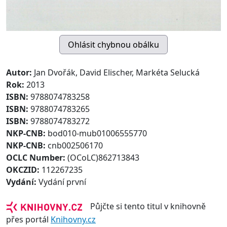
Autor:
Jan Dvořák, David Elischer, Markéta Selucká
Rok:
2013
ISBN:
9788074783258
ISBN:
9788074783265
ISBN:
9788074783272
NKP-CNB:
bod010-mub01006555770
NKP-CNB:
cnb002506170
OCLC Number:
(OCoLC)862713843
OKCZID:
112267235
Vydání:
Vydání první
Půjčte si tento titul v knihovně
přes portál
Knihovny.cz