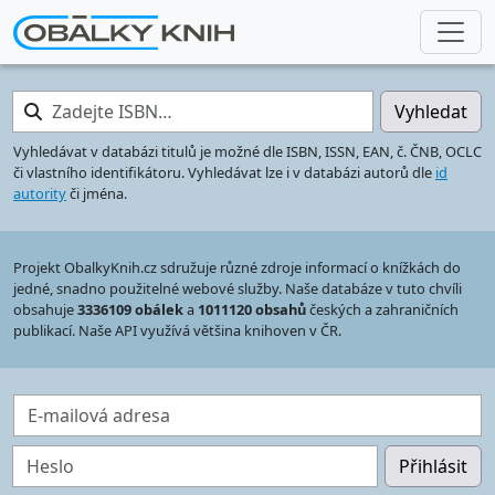
Zadejte ISBN…
Vyhledat
Vyhledávat v databázi titulů je možné dle ISBN, ISSN, EAN, č. ČNB, OCLC
či vlastního identifikátoru. Vyhledávat lze i v databázi autorů dle
id
autority
či jména.
Projekt ObalkyKnih.cz sdružuje různé zdroje informací o knížkách do
jedné, snadno použitelné webové služby. Naše databáze v tuto chvíli
obsahuje
3336109 obálek
a
1011120 obsahů
českých a zahraničních
publikací. Naše API využívá většina knihoven v ČR.
E-mailová adresa
Heslo
Přihlásit