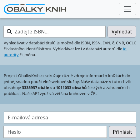
Zadejte ISBN…
Vyhledat
Vyhledávat v databázi titulů je možné dle ISBN, ISSN, EAN, č. ČNB, OCLC
či vlastního identifikátoru. Vyhledávat lze i v databázi autorů dle
id
autority
či jména.
Projekt ObalkyKnih.cz sdružuje různé zdroje informací o knížkách do
jedné, snadno použitelné webové služby. Naše databáze v tuto chvíli
obsahuje
3335937 obálek
a
1011033 obsahů
českých a zahraničních
publikací. Naše API využívá většina knihoven v ČR.
E-mailová adresa
Heslo
Přihlásit