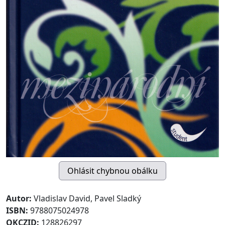
Autor:
Vladislav David, Pavel Sladký
ISBN:
9788075024978
OKCZID:
128826297