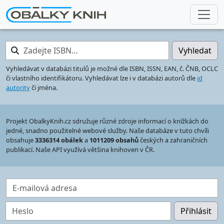
Zadejte ISBN…
Vyhledat
Vyhledávat v databázi titulů je možné dle ISBN, ISSN, EAN, č. ČNB, OCLC
či vlastního identifikátoru. Vyhledávat lze i v databázi autorů dle
id
autority
či jména.
Projekt ObalkyKnih.cz sdružuje různé zdroje informací o knížkách do
jedné, snadno použitelné webové služby. Naše databáze v tuto chvíli
obsahuje
3336314 obálek
a
1011209 obsahů
českých a zahraničních
publikací. Naše API využívá většina knihoven v ČR.
E-mailová adresa
Heslo
Přihlásit