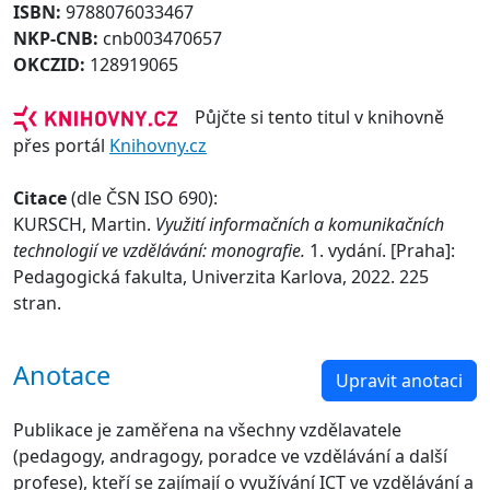
ISBN:
9788076033467
NKP-CNB:
cnb003470657
OKCZID:
128919065
Půjčte si tento titul v knihovně
přes portál
Knihovny.cz
Citace
(dle ČSN ISO 690):
KURSCH, Martin.
Využití informačních a komunikačních
technologií ve vzdělávání: monografie.
1. vydání. [Praha]:
Pedagogická fakulta, Univerzita Karlova, 2022. 225
stran.
Anotace
Upravit anotaci
Publikace je zaměřena na všechny vzdělavatele
(pedagogy, andragogy, poradce ve vzdělávání a další
profese), kteří se zajímají o využívání ICT ve vzdělávání a