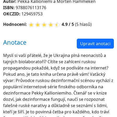
Autor:
Pekka Kallioniemi a Morten Hammeken
ISBN:
9788076113176
OKCZID:
129459753
Hodnocení:
4.9 / 5
(5 hlasů)
Anotace
Upravit anotaci
Myslí si vaši přátelé, že je Ukrajina plná neonacistů a
tajných biolaboratoří? Cítíte se zahlceni ruskou
propagandou pokaždé, když se podíváte na internet?
Pokud ano, je tato kniha určena právě vám! Vaťácký
vývar: Průvodce ruskou dezinformační scénou vychází z
populární internetové série finského odborníka na
dezinformace Pekky Kallioniemiho. Čtenář se v knize
dozví, jak dezinformace fungují, naučí se rozpoznat
falešné ruské narativy a důkladně se seznámí s lidmi,
kteří je šíří. Je to povinná četba pro každého, kdo tráví