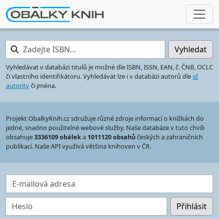
Zadejte ISBN…
Vyhledat
Vyhledávat v databázi titulů je možné dle ISBN, ISSN, EAN, č. ČNB, OCLC
či vlastního identifikátoru. Vyhledávat lze i v databázi autorů dle
id
autority
či jména.
Projekt ObalkyKnih.cz sdružuje různé zdroje informací o knížkách do
jedné, snadno použitelné webové služby. Naše databáze v tuto chvíli
obsahuje
3336109 obálek
a
1011120 obsahů
českých a zahraničních
publikací. Naše API využívá většina knihoven v ČR.
E-mailová adresa
Heslo
Přihlásit