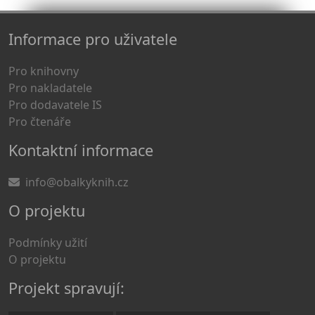
Informace pro uživatele
Pro knihovny
Pro nakladatele
Pro dodavatele IS
Pro čtenáře
Kontaktní informace
info@obalkyknih.cz
O projektu
Podmínky užití
O projektu
Projekt spravují: