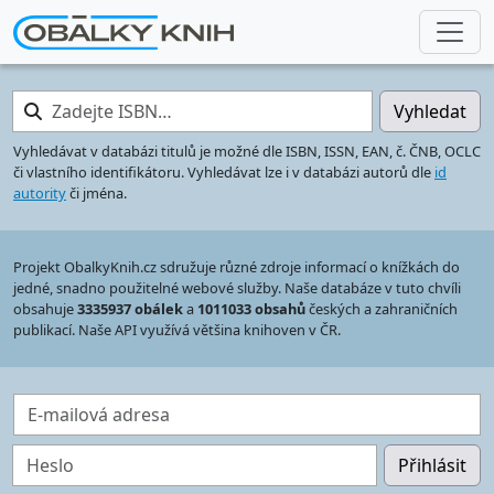
Zadejte ISBN…
Vyhledat
Vyhledávat v databázi titulů je možné dle ISBN, ISSN, EAN, č. ČNB, OCLC
či vlastního identifikátoru. Vyhledávat lze i v databázi autorů dle
id
autority
či jména.
Projekt ObalkyKnih.cz sdružuje různé zdroje informací o knížkách do
jedné, snadno použitelné webové služby. Naše databáze v tuto chvíli
obsahuje
3335937 obálek
a
1011033 obsahů
českých a zahraničních
publikací. Naše API využívá většina knihoven v ČR.
E-mailová adresa
Heslo
Přihlásit