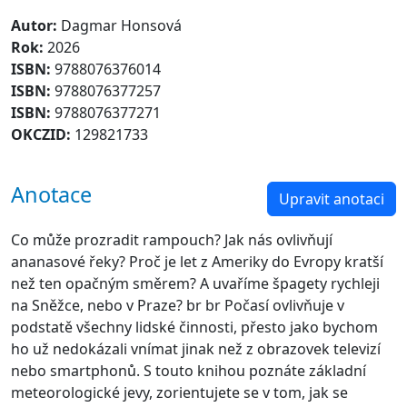
Autor:
Dagmar Honsová
Rok:
2026
ISBN:
9788076376014
ISBN:
9788076377257
ISBN:
9788076377271
OKCZID:
129821733
Anotace
Upravit anotaci
Co může prozradit rampouch? Jak nás ovlivňují
ananasové řeky? Proč je let z Ameriky do Evropy kratší
než ten opačným směrem? A uvaříme špagety rychleji
na Sněžce, nebo v Praze? br br Počasí ovlivňuje v
podstatě všechny lidské činnosti, přesto jako bychom
ho už nedokázali vnímat jinak než z obrazovek televizí
nebo smartphonů. S touto knihou poznáte základní
meteorologické jevy, zorientujete se v tom, jak se