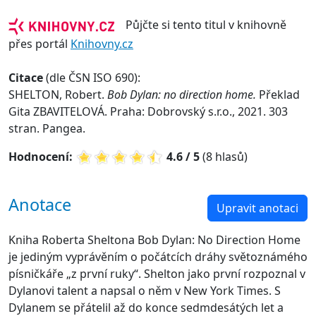
Půjčte si tento titul v knihovně
přes portál
Knihovny.cz
Citace
(dle ČSN ISO 690):
SHELTON, Robert.
Bob Dylan: no direction home.
Překlad
Gita ZBAVITELOVÁ. Praha: Dobrovský s.r.o., 2021. 303
stran. Pangea.
Hodnocení:
4.6 / 5
(8 hlasů)
Anotace
Upravit anotaci
Kniha Roberta Sheltona Bob Dylan: No Direction Home
je jediným vyprávěním o počátcích dráhy světoznámého
písničkáře „z první ruky“. Shelton jako první rozpoznal v
Dylanovi talent a napsal o něm v New York Times. S
Dylanem se přátelil až do konce sedmdesátých let a