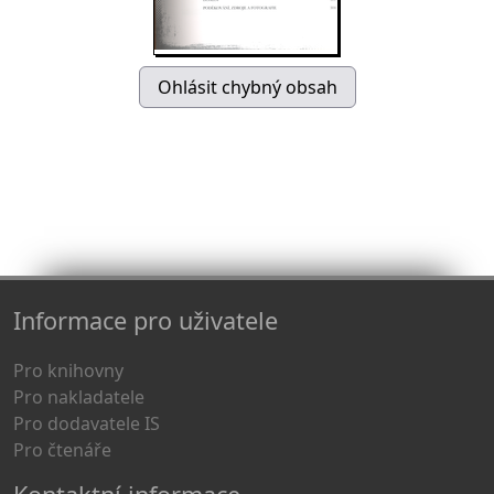
Informace pro uživatele
Pro knihovny
Pro nakladatele
Pro dodavatele IS
Pro čtenáře