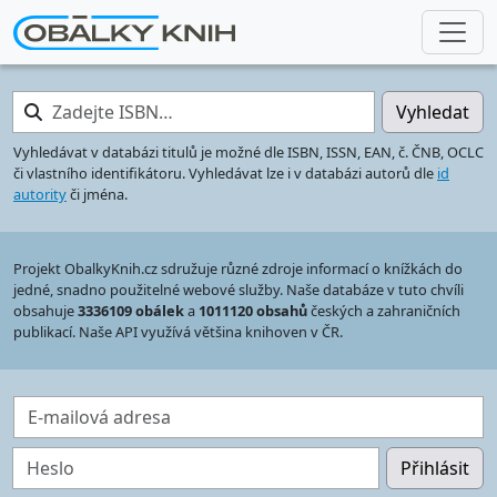
Zadejte ISBN…
Vyhledat
Vyhledávat v databázi titulů je možné dle ISBN, ISSN, EAN, č. ČNB, OCLC
či vlastního identifikátoru. Vyhledávat lze i v databázi autorů dle
id
autority
či jména.
Projekt ObalkyKnih.cz sdružuje různé zdroje informací o knížkách do
jedné, snadno použitelné webové služby. Naše databáze v tuto chvíli
obsahuje
3336109 obálek
a
1011120 obsahů
českých a zahraničních
publikací. Naše API využívá většina knihoven v ČR.
E-mailová adresa
Heslo
Přihlásit