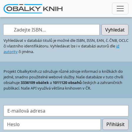
Zadejte ISBN…
Vyhledat
Vyhledávat v databázi titulů je možné dle ISBN, ISSN, EAN, č. ČNB, OCLC
či vlastního identifikátoru. Vyhledávat lze i v databázi autorů dle
id
autority
či jména.
Projekt ObalkyKnih.cz sdružuje různé zdroje informací o knížkách do
jedné, snadno použitelné webové služby. Naše databáze v tuto chvíli
obsahuje
3336109 obálek
a
1011120 obsahů
českých a zahraničních
publikací. Naše API využívá většina knihoven v ČR.
E-mailová adresa
Heslo
Přihlásit