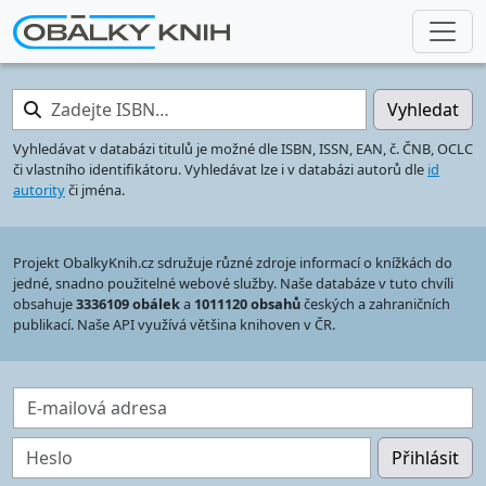
Zadejte ISBN…
Vyhledat
Vyhledávat v databázi titulů je možné dle ISBN, ISSN, EAN, č. ČNB, OCLC
či vlastního identifikátoru. Vyhledávat lze i v databázi autorů dle
id
autority
či jména.
Projekt ObalkyKnih.cz sdružuje různé zdroje informací o knížkách do
jedné, snadno použitelné webové služby. Naše databáze v tuto chvíli
obsahuje
3336109 obálek
a
1011120 obsahů
českých a zahraničních
publikací. Naše API využívá většina knihoven v ČR.
E-mailová adresa
Heslo
Přihlásit