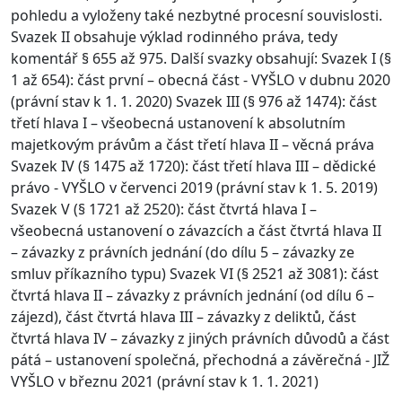
pohledu a vyloženy také nezbytné procesní souvislosti.
Svazek II obsahuje výklad rodinného práva, tedy
komentář § 655 až 975. Další svazky obsahují: Svazek I (§
1 až 654): část první – obecná část - VYŠLO v dubnu 2020
(právní stav k 1. 1. 2020) Svazek III (§ 976 až 1474): část
třetí hlava I – všeobecná ustanovení k absolutním
majetkovým právům a část třetí hlava II – věcná práva
Svazek IV (§ 1475 až 1720): část třetí hlava III – dědické
právo - VYŠLO v červenci 2019 (právní stav k 1. 5. 2019)
Svazek V (§ 1721 až 2520): část čtvrtá hlava I –
všeobecná ustanovení o závazcích a část čtvrtá hlava II
– závazky z právních jednání (do dílu 5 – závazky ze
smluv příkazního typu) Svazek VI (§ 2521 až 3081): část
čtvrtá hlava II – závazky z právních jednání (od dílu 6 –
zájezd), část čtvrtá hlava III – závazky z deliktů, část
čtvrtá hlava IV – závazky z jiných právních důvodů a část
pátá – ustanovení společná, přechodná a závěrečná - JIŽ
VYŠLO v březnu 2021 (právní stav k 1. 1. 2021)