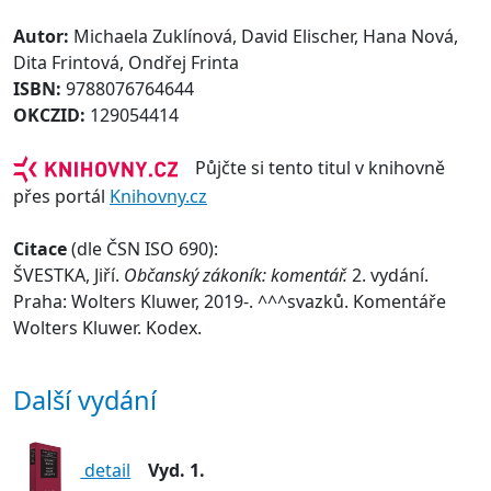
Autor:
Michaela Zuklínová, David Elischer, Hana Nová,
Dita Frintová, Ondřej Frinta
ISBN:
9788076764644
OKCZID:
129054414
Půjčte si tento titul v knihovně
přes portál
Knihovny.cz
Citace
(dle ČSN ISO 690):
ŠVESTKA, Jiří.
Občanský zákoník: komentář.
2. vydání.
Praha: Wolters Kluwer, 2019-. ^^^svazků. Komentáře
Wolters Kluwer. Kodex.
Další vydání
detail
Vyd. 1.