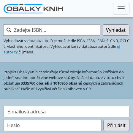
Zadejte ISBN…
Vyhledat
Vyhledávat v databázi titulů je možné dle ISBN, ISSN, EAN, č. ČNB, OCLC
či vlastního identifikátoru. Vyhledávat lze i v databázi autorů dle
id
autority
či jména.
Projekt ObalkyKnih.cz sdružuje různé zdroje informací o knížkách do
jedné, snadno použitelné webové služby. Naše databáze v tuto chvíli
obsahuje
3335760 obálek
a
1010955 obsahů
českých a zahraničních
publikací. Naše API využívá většina knihoven v ČR.
E-mailová adresa
Heslo
Přihlásit