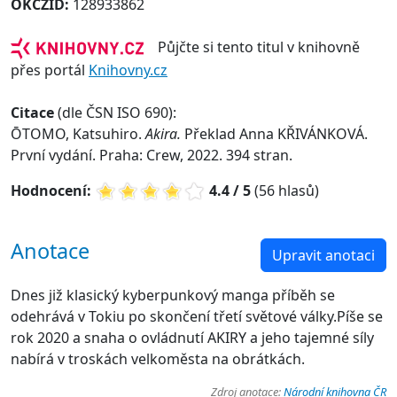
OKCZID:
128933862
Půjčte si tento titul v knihovně
přes portál
Knihovny.cz
Citace
(dle ČSN ISO 690):
ŌTOMO, Katsuhiro.
Akira.
Překlad Anna KŘIVÁNKOVÁ.
První vydání. Praha: Crew, 2022. 394 stran.
Hodnocení:
4.4 / 5
(56 hlasů)
Anotace
Upravit anotaci
Dnes již klasický kyberpunkový manga příběh se
odehrává v Tokiu po skončení třetí světové války.Píše se
rok 2020 a snaha o ovládnutí AKIRY a jeho tajemné síly
nabírá v troskách velkoměsta na obrátkách.
Zdroj anotace:
Národní knihovna ČR