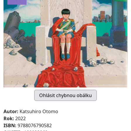
Autor:
Katsuhiro Otomo
Rok:
2022
ISBN:
9788076790582