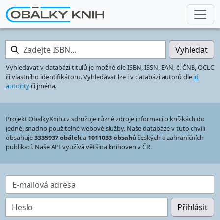
Zadejte ISBN…
Vyhledat
Vyhledávat v databázi titulů je možné dle ISBN, ISSN, EAN, č. ČNB, OCLC
či vlastního identifikátoru. Vyhledávat lze i v databázi autorů dle
id
autority
či jména.
Projekt ObalkyKnih.cz sdružuje různé zdroje informací o knížkách do
jedné, snadno použitelné webové služby. Naše databáze v tuto chvíli
obsahuje
3335937 obálek
a
1011033 obsahů
českých a zahraničních
publikací. Naše API využívá většina knihoven v ČR.
E-mailová adresa
Heslo
Přihlásit