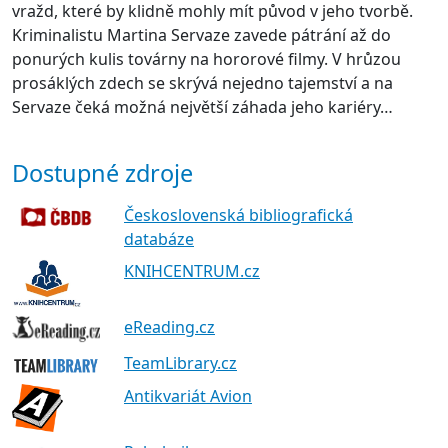
vražd, které by klidně mohly mít původ v jeho tvorbě.
Kriminalistu Martina Servaze zavede pátrání až do
ponurých kulis továrny na hororové filmy. V hrůzou
prosáklých zdech se skrývá nejedno tajemství a na
Servaze čeká možná největší záhada jeho kariéry…
Dostupné zdroje
Československá bibliografická
databáze
KNIHCENTRUM.cz
eReading.cz
TeamLibrary.cz
Antikvariát Avion