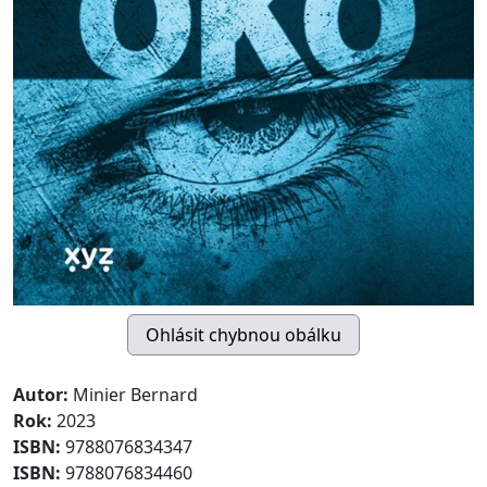
Autor:
Minier Bernard
Rok:
2023
ISBN:
9788076834347
ISBN:
9788076834460