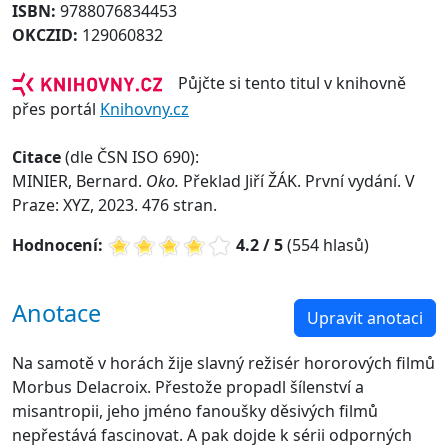
ISBN:
9788076834453
OKCZID:
129060832
Půjčte si tento titul v knihovně
přes portál
Knihovny.cz
Citace
(dle ČSN ISO 690):
MINIER, Bernard.
Oko.
Překlad Jiří ŽÁK. První vydání. V
Praze: XYZ, 2023. 476 stran.
Hodnocení:
4.2 / 5
(554 hlasů)
Anotace
Upravit anotaci
Na samotě v horách žije slavný režisér hororových filmů
Morbus Delacroix. Přestože propadl šílenství a
misantropii, jeho jméno fanoušky děsivých filmů
nepřestává fascinovat. A pak dojde k sérii odporných