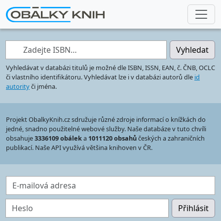
Zadejte ISBN…
Vyhledat
Vyhledávat v databázi titulů je možné dle ISBN, ISSN, EAN, č. ČNB, OCLC
či vlastního identifikátoru. Vyhledávat lze i v databázi autorů dle
id
autority
či jména.
Projekt ObalkyKnih.cz sdružuje různé zdroje informací o knížkách do
jedné, snadno použitelné webové služby. Naše databáze v tuto chvíli
obsahuje
3336109 obálek
a
1011120 obsahů
českých a zahraničních
publikací. Naše API využívá většina knihoven v ČR.
E-mailová adresa
Heslo
Přihlásit