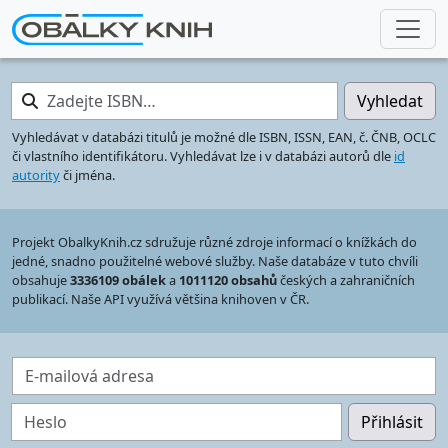
Zadejte ISBN…
Vyhledat
Vyhledávat v databázi titulů je možné dle ISBN, ISSN, EAN, č. ČNB, OCLC
či vlastního identifikátoru. Vyhledávat lze i v databázi autorů dle
id
autority
či jména.
Projekt ObalkyKnih.cz sdružuje různé zdroje informací o knížkách do
jedné, snadno použitelné webové služby. Naše databáze v tuto chvíli
obsahuje
3336109 obálek
a
1011120 obsahů
českých a zahraničních
publikací. Naše API využívá většina knihoven v ČR.
E-mailová adresa
Heslo
Přihlásit