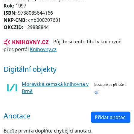
Rok:
1997
ISBN:
9788085644166
NKP-CNB:
cnb000207601
OKCZID:
129888844
Půjčte si tento titul v knihovně
přes portál
Knihovny.cz
Digitální objekty
Moravská zemská knihovna v
(dostupné po přihlášení
Brně
)
Anotace
Přidat anotaci
Buďte první a doplňte chybějící anotaci.