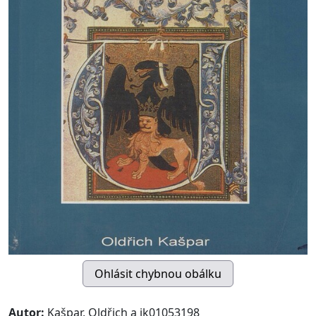
Autor:
Kašpar, Oldřich a jk01053198