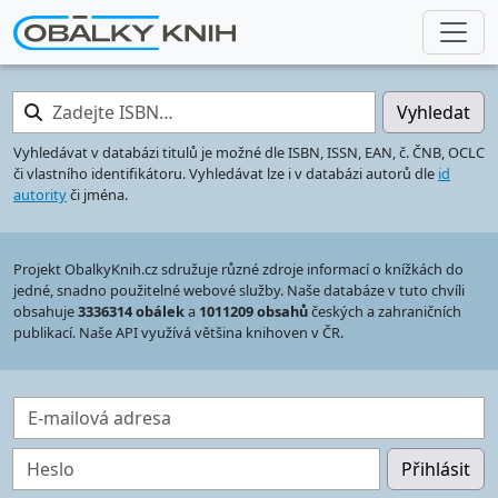
Zadejte ISBN…
Vyhledat
Vyhledávat v databázi titulů je možné dle ISBN, ISSN, EAN, č. ČNB, OCLC
či vlastního identifikátoru. Vyhledávat lze i v databázi autorů dle
id
autority
či jména.
Projekt ObalkyKnih.cz sdružuje různé zdroje informací o knížkách do
jedné, snadno použitelné webové služby. Naše databáze v tuto chvíli
obsahuje
3336314 obálek
a
1011209 obsahů
českých a zahraničních
publikací. Naše API využívá většina knihoven v ČR.
E-mailová adresa
Heslo
Přihlásit