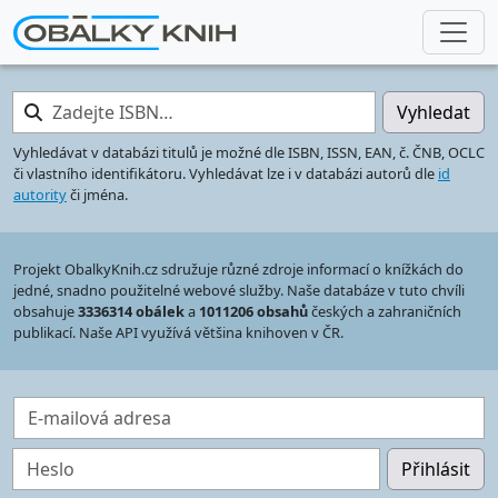
Zadejte ISBN…
Vyhledat
Vyhledávat v databázi titulů je možné dle ISBN, ISSN, EAN, č. ČNB, OCLC
či vlastního identifikátoru. Vyhledávat lze i v databázi autorů dle
id
autority
či jména.
Projekt ObalkyKnih.cz sdružuje různé zdroje informací o knížkách do
jedné, snadno použitelné webové služby. Naše databáze v tuto chvíli
obsahuje
3336314 obálek
a
1011206 obsahů
českých a zahraničních
publikací. Naše API využívá většina knihoven v ČR.
E-mailová adresa
Heslo
Přihlásit