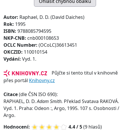
Autor:
Raphael, D. D. (David Daiches)
Rok:
1995
ISBN:
9788085794595
NKP-CNB:
cnb000108653
OCLC Number:
(OCoLC)36613451
OKCZID:
110010154
Vydání:
Vyd. 1.
Půjčte si tento titul v knihovně
přes portál
Knihovny.cz
Citace
(dle ČSN ISO 690):
RAPHAEL, D. D.
Adam Smith.
Překlad Svatava RAKOVÁ.
Vyd. 1. Praha: Odeon :, Argo, 1995. 107 s. Osobnosti /
Argo.
Hodnocení:
4.4 / 5
(9 hlasů)