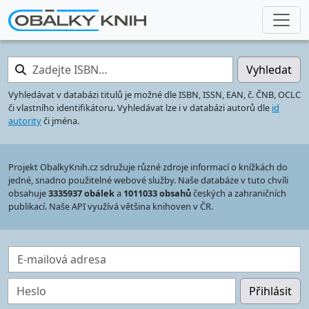
Zadejte ISBN…
Vyhledat
Vyhledávat v databázi titulů je možné dle ISBN, ISSN, EAN, č. ČNB, OCLC
či vlastního identifikátoru. Vyhledávat lze i v databázi autorů dle
id
autority
či jména.
Projekt ObalkyKnih.cz sdružuje různé zdroje informací o knížkách do
jedné, snadno použitelné webové služby. Naše databáze v tuto chvíli
obsahuje
3335937 obálek
a
1011033 obsahů
českých a zahraničních
publikací. Naše API využívá většina knihoven v ČR.
E-mailová adresa
Heslo
Přihlásit