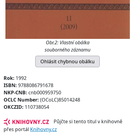
Obr.2: Vlastní obálka
souborného záznamu
Rok:
1992
ISBN:
9788086791678
NKP-CNB:
cnb000959750
OCLC Number:
(OCoLC)85014248
OKCZID:
110738054
Půjčte si tento titul v knihovně
přes portál
Knihovny.cz