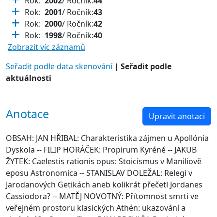
Rok:
2002
/ Ročník:
44
Rok:
2001
/ Ročník:
43
Rok:
2000
/ Ročník:
42
Rok:
1998
/ Ročník:
40
Zobrazit víc záznamů
Seřadit podle data skenování
|
Seřadit podle
aktuálnosti
Anotace
Upravit anotaci
OBSAH: JAN HŘIBAL: Charakteristika zájmen u Apollónia
Dyskola -- FILIP HORÁČEK: Propirum Kyréné -- JAKUB
ŽYTEK: Caelestis rationis opus: Stoicismus v Maniliově
eposu Astronomica -- STANISLAV DOLEŽAL: Relegi v
Jarodanových Getikách aneb kolikrát přečetl Jordanes
Cassiodora? -- MATĚJ NOVOTNÝ: Přítomnost smrti ve
veřejném prostoru klasických Athén: ukazování a