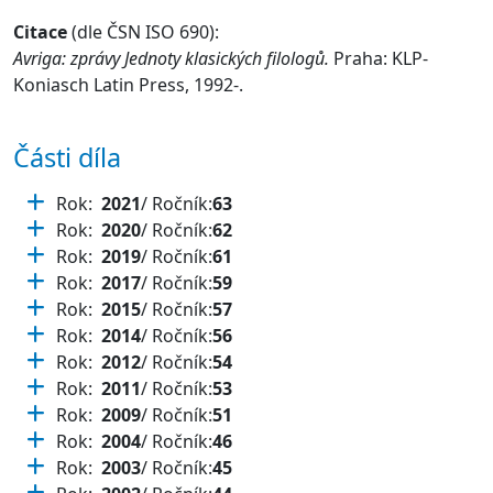
Citace
(dle ČSN ISO 690):
Avriga: zprávy Jednoty klasických filologů.
Praha: KLP-
Koniasch Latin Press, 1992-.
Části díla
Rok:
2021
/ Ročník:
63
Rok:
2020
/ Ročník:
62
Rok:
2019
/ Ročník:
61
Rok:
2017
/ Ročník:
59
Rok:
2015
/ Ročník:
57
Rok:
2014
/ Ročník:
56
Rok:
2012
/ Ročník:
54
Rok:
2011
/ Ročník:
53
Rok:
2009
/ Ročník:
51
Rok:
2004
/ Ročník:
46
Rok:
2003
/ Ročník:
45