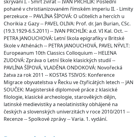
skrývání I. - Smrt zvířat -- IVAN PRCHLÍK: Poslední
pohané v christianizovaném římském imperiu II. - Limity
perzekuce -- PAVLÍNA ŠÍPOVÁ: O učitelích a hercích u
Chorikia z Gazy -- PAVEL OLIVA: Prof. dr. Jan Burian, CSc.
(19.3.1929-6.5.2011) -- IVAN PRCHLÍK: a.d. VI Kal. Oct. --
PETRA JANOUCHOVÁ: Letní škola epigrafiky v Britské
škole v Athénách -- PETRA JANOUCHOVÁ, PAVEL NÝVLT:
Europeanum 10th Classics Colloquium -- HELENA
ZUDOVÁ: Zpráva o Letní škole klasických studií --
PAVLÍNA ŠÍPOVÁ, VLADĚNA ONDOKOVÁ: Novořecká
žatva za rok 2011 -- KOSTAS TSIVOS: Konference
Migrace obyvatelstva v Řecku ve čtyřicátých letech -- JAN
SOUČEK: Magisterské diplomové práce z klasické
filologie, klasické archeologie, starověkých dějin,
latinské medievistiky a neolatinistiky obhájené na
českých a slovenských univerzitách v roce 2010/2011 --
Recenze -- Spolkové zprávy -- Varia. 1. vydání.