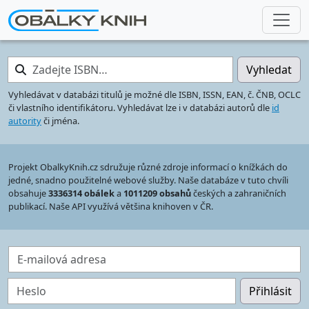
Zadejte ISBN…
Vyhledat
Vyhledávat v databázi titulů je možné dle ISBN, ISSN, EAN, č. ČNB, OCLC
či vlastního identifikátoru. Vyhledávat lze i v databázi autorů dle
id
autority
či jména.
Projekt ObalkyKnih.cz sdružuje různé zdroje informací o knížkách do
jedné, snadno použitelné webové služby. Naše databáze v tuto chvíli
obsahuje
3336314 obálek
a
1011209 obsahů
českých a zahraničních
publikací. Naše API využívá většina knihoven v ČR.
E-mailová adresa
Heslo
Přihlásit