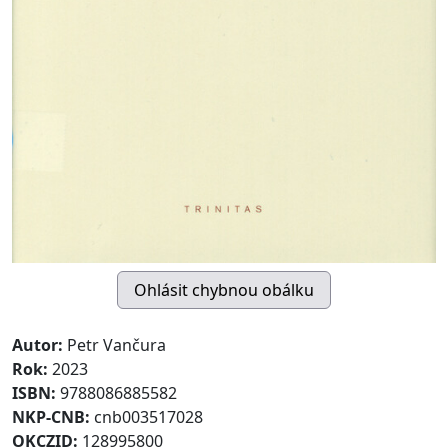
Autor:
Petr Vančura
Rok:
2023
ISBN:
9788086885582
NKP-CNB:
cnb003517028
OKCZID:
128995800