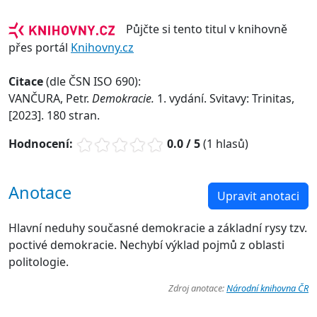
Půjčte si tento titul v knihovně
přes portál
Knihovny.cz
Citace
(dle ČSN ISO 690):
VANČURA, Petr.
Demokracie.
1. vydání. Svitavy: Trinitas,
[2023]. 180 stran.
Hodnocení:
0.0 / 5
(1 hlasů)
Anotace
Upravit anotaci
Hlavní neduhy současné demokracie a základní rysy tzv.
poctivé demokracie. Nechybí výklad pojmů z oblasti
politologie.
Zdroj anotace:
Národní knihovna ČR