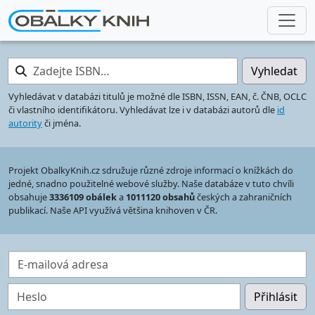
Zadejte ISBN…
Vyhledat
Vyhledávat v databázi titulů je možné dle ISBN, ISSN, EAN, č. ČNB, OCLC
či vlastního identifikátoru. Vyhledávat lze i v databázi autorů dle
id
autority
či jména.
Projekt ObalkyKnih.cz sdružuje různé zdroje informací o knížkách do
jedné, snadno použitelné webové služby. Naše databáze v tuto chvíli
obsahuje
3336109 obálek
a
1011120 obsahů
českých a zahraničních
publikací. Naše API využívá většina knihoven v ČR.
E-mailová adresa
Heslo
Přihlásit