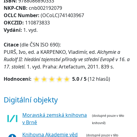
ISBN:
9788086890333
NKP-CNB:
cnb002192079
OCLC Number:
(OCoLC)741403967
OKCZID:
110873833
Vydání:
1. vyd.
Citace
(dle ČSN ISO 690):
PURŠ, Ivo, ed. a KARPENKO, Vladimír, ed.
Alchymie a
Rudolf II: hledání tajemství přírody ve střední Evropě v 16. a
17. století.
1. vyd. Praha: Artefactum, 2011. 839 s.
Hodnocení:
5.0 / 5
(12 hlasů)
Digitální objekty
Moravská zemská knihovna
(dostupné pouze v této
v Brně
knihovně)
Knihovna Akademie věd
(dostupné pouze v této