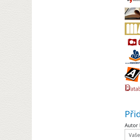
Při
Autor 