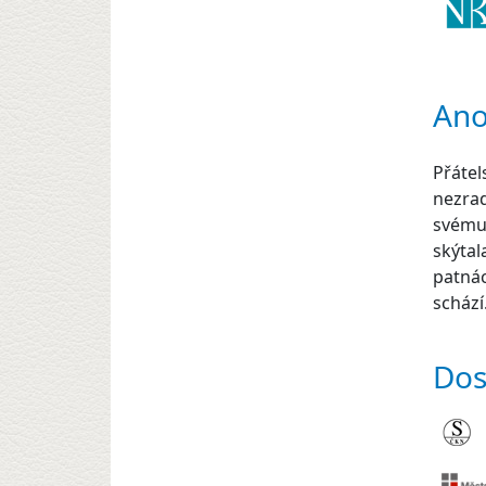
Ano
Přátels
nezrad
svému 
skýtal
patnác
schází
Dos