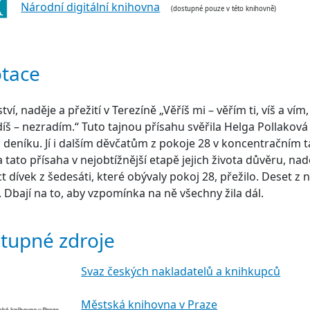
Národní digitální knihovna
(dostupné pouze v této knihovně)
tace
tví, naděje a přežití v Terezíně „Věříš mi – věřím ti, víš a vím
íš – nezradím.“ Tuto tajnou přísahu svěřila Helga Pollaková
deníku. Jí i dalším děvčatům z pokoje 28 v koncentračním t
a tato přísaha v nejobtížnější etapě jejich života důvěru, naděj
t dívek z šedesáti, které obývaly pokoj 28, přežilo. Deset z
. Dbají na to, aby vzpomínka na ně všechny žila dál.
tupné zdroje
Svaz českých nakladatelů a knihkupců
Městská knihovna v Praze