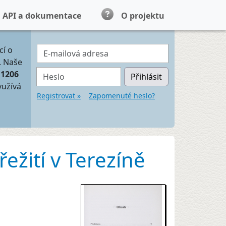
API a dokumentace
O projektu
E-mailová adresa
cí o
. Naše
Heslo
11206
Přihlásit
yužívá
Registrovat »
Zapomenuté heslo?
řežití v Terezíně