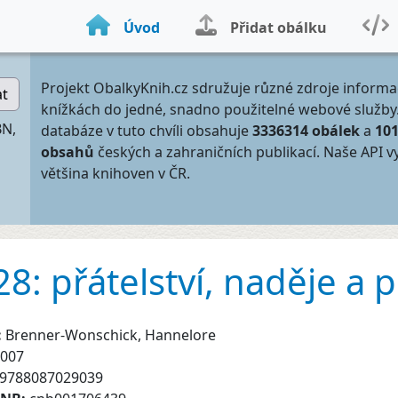
Úvod
Přidat obálku
Projekt ObalkyKnih.cz sdružuje různé zdroje informa
at
knížkách do jedné, snadno použitelné webové služby
BN,
databáze v tuto chvíli obsahuje
3336314 obálek
a
10
obsahů
českých a zahraničních publikací. Naše API v
většina knihoven v ČR.
8: přátelství, naděje a p
:
Brenner-Wonschick, Hannelore
007
9788087029039