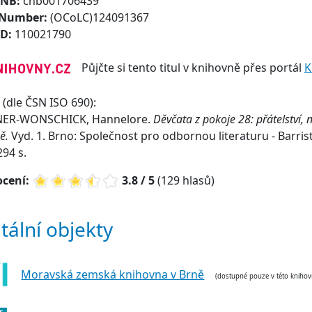
CNB:
cnb001706439
 Number:
(OCoLC)124091367
ID:
110021790
Půjčte si tento titul v knihovně přes portál
K
(dle ČSN ISO 690):
ER-WONSCHICK, Hannelore.
Děvčata z pokoje 28: přátelství, n
ně.
Vyd. 1. Brno: Společnost pro odbornou literaturu - Barrist
294 s.
cení:
3.8 / 5
(129 hlasů)
itální objekty
Moravská zemská knihovna v Brně
(dostupné pouze v této knihov