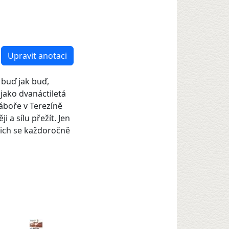
Upravit anotaci
, buď jak buď,
 jako dvanáctiletá
áboře v Terezíně
i a sílu přežít. Jen
 nich se každoročně