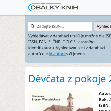
Zadejte ISBN…
Vyhled
Vyhledávat v databázi titulů je možné dle IS
ISSN, EAN, č. ČNB, OCLC či vlastního
identifikátoru. Vyhledávat lze i v databázi
autorů dle
id autority
či jména.
Děvčata z pokoje 2
Autor
Rok:
2
ISBN: