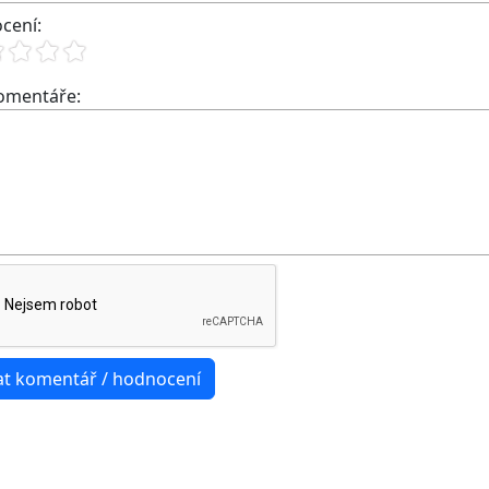
cení:
komentáře: