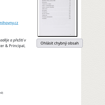
nihovny.cz
aděje a přežití v
er & Principal,
ně)