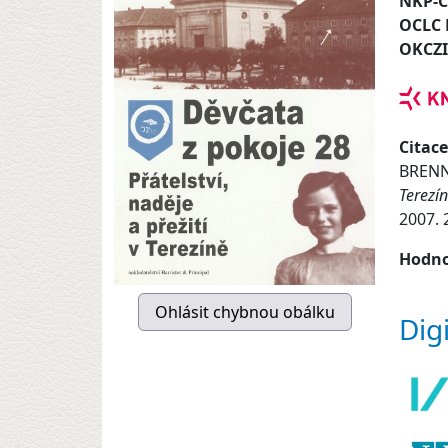
NKP-
OCLC
OKCZ
Citace
BRENN
Terezí
2007. 
Hodno
Dig