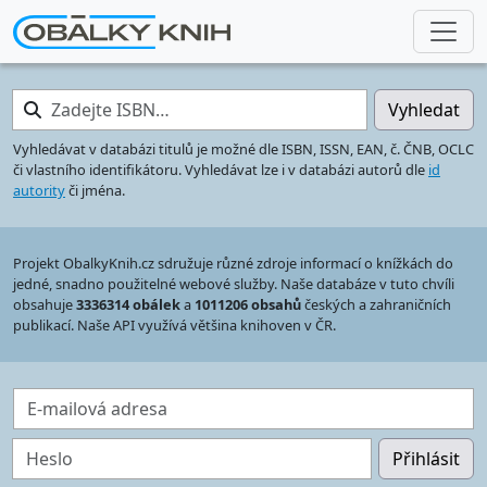
Zadejte ISBN…
Vyhledat
Vyhledávat v databázi titulů je možné dle ISBN, ISSN, EAN, č. ČNB, OCLC
či vlastního identifikátoru. Vyhledávat lze i v databázi autorů dle
id
autority
či jména.
Projekt ObalkyKnih.cz sdružuje různé zdroje informací o knížkách do
jedné, snadno použitelné webové služby. Naše databáze v tuto chvíli
obsahuje
3336314 obálek
a
1011206 obsahů
českých a zahraničních
publikací. Naše API využívá většina knihoven v ČR.
E-mailová adresa
Heslo
Přihlásit