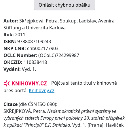
Autor:
Skřejpková, Petra, Soukup, Ladislav, Avenira
Stiftung a Univerzita Karlova
Rok:
2011
ISBN:
9788087109243
NKP-CNB:
cnb002177903
OCLC Number:
(OCoLC)724299987
OKCZID:
110838418
Vydání:
Vyd. 1.
Půjčte si tento titul v knihovně
přes portál
Knihovny.cz
Citace
(dle ČSN ISO 690):
SKŘEJPKOVÁ, Petra.
Nedemokratické právní systémy ve
vybraných státech Evropy první poloviny 20. století: příspěvek
k aplikaci "Principů" E.F. Smidaka.
Vyd. 1. [Praha]: Havlíček