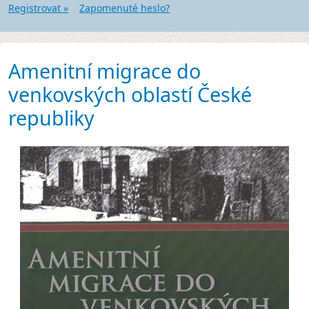
Registrovat »
Zapomenuté heslo?
Amenitní migrace do
venkovských oblastí České
republiky