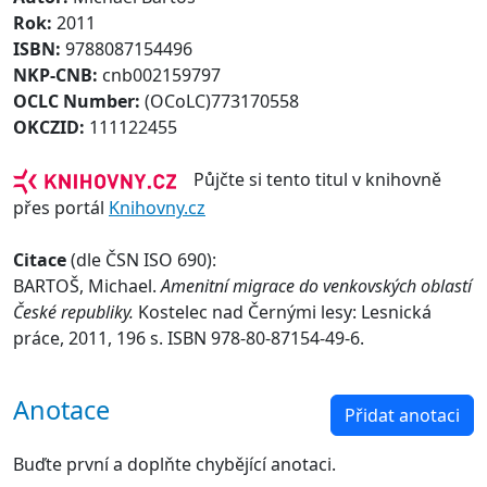
Rok:
2011
ISBN:
9788087154496
NKP-CNB:
cnb002159797
OCLC Number:
(OCoLC)773170558
OKCZID:
111122455
Půjčte si tento titul v knihovně
přes portál
Knihovny.cz
Citace
(dle ČSN ISO 690):
BARTOŠ, Michael.
Amenitní migrace do venkovských oblastí
České republiky.
Kostelec nad Černými lesy: Lesnická
práce, 2011, 196 s. ISBN 978-80-87154-49-6.
Anotace
Přidat anotaci
Buďte první a doplňte chybějící anotaci.