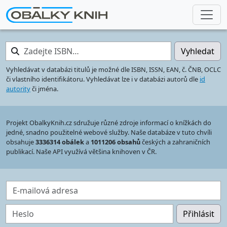
Zadejte ISBN…
Vyhledat
Vyhledávat v databázi titulů je možné dle ISBN, ISSN, EAN, č. ČNB, OCLC
či vlastního identifikátoru. Vyhledávat lze i v databázi autorů dle
id
autority
či jména.
Projekt ObalkyKnih.cz sdružuje různé zdroje informací o knížkách do
jedné, snadno použitelné webové služby. Naše databáze v tuto chvíli
obsahuje
3336314 obálek
a
1011206 obsahů
českých a zahraničních
publikací. Naše API využívá většina knihoven v ČR.
E-mailová adresa
Heslo
Přihlásit