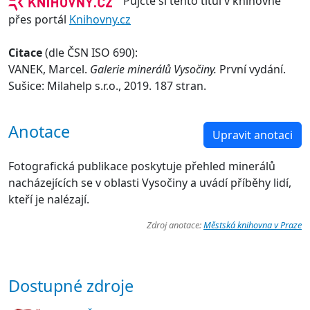
Půjčte si tento titul v knihovně
přes portál
Knihovny.cz
Citace
(dle ČSN ISO 690):
VANEK, Marcel.
Galerie minerálů Vysočiny.
První vydání.
Sušice: Milahelp s.r.o., 2019. 187 stran.
Anotace
Upravit anotaci
Fotografická publikace poskytuje přehled minerálů
nacházejících se v oblasti Vysočiny a uvádí příběhy lidí,
kteří je nalézají.
Zdroj anotace:
Městská knihovna v Praze
Dostupné zdroje