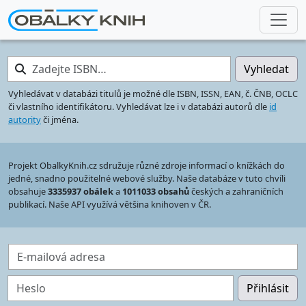
Zadejte ISBN…
Vyhledat
Vyhledávat v databázi titulů je možné dle ISBN, ISSN, EAN, č. ČNB, OCLC
či vlastního identifikátoru. Vyhledávat lze i v databázi autorů dle
id
autority
či jména.
Projekt ObalkyKnih.cz sdružuje různé zdroje informací o knížkách do
jedné, snadno použitelné webové služby. Naše databáze v tuto chvíli
obsahuje
3335937 obálek
a
1011033 obsahů
českých a zahraničních
publikací. Naše API využívá většina knihoven v ČR.
E-mailová adresa
Heslo
Přihlásit