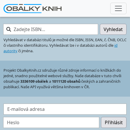
Zadejte ISBN…
Vyhledat
Vyhledávat v databázi titulů je možné dle ISBN, ISSN, EAN, č. ČNB, OCLC
či vlastního identifikátoru. Vyhledávat lze i v databázi autorů dle
id
autority
či jména.
Projekt ObalkyKnih.cz sdružuje různé zdroje informací o knížkách do
jedné, snadno použitelné webové služby. Naše databáze v tuto chvíli
obsahuje
3336109 obálek
a
1011120 obsahů
českých a zahraničních
publikací. Naše API využívá většina knihoven v ČR.
E-mailová adresa
Heslo
Přihlásit