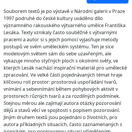
Souborem textů je po výstavě v Národní galerii v Praze
1997 podruhé do české kultury uváděno dílo
významného rakouského výtvarného umělce Františka
Lesáka. Texty vznikaly často souběžně s výtvarnými
pracemi a autor si s jejich pomocí vyjasňuje metody
postupů ve svém uměleckém systému. Ten je sice
modelovým světem sám do sebe uzavřeným, ale
vykazuje mnoho styčných ploch s okolními světy, ve
kterých Lesák nachází inspirační materiál pro umělecké
zpracování. Ve velké části pojednávaných témat hraje
klíčovou roli prostor: prostorová uspořádání tvarů,
vnímání a sebevnímání během pohybových aktivit v
prostorech různých tvarů a za rozdílných podmínek.
Stejnou měrou ale zajímají autora otázky pozorování
dějů a stavů věcí ve spojitosti s popisem pozorování.
Jiným druhem textů jsou pojednání o životních, pro
autora příkladných situacích, často zaznamenaných s
ironickým, pro popisovanou situaci přiměřeným