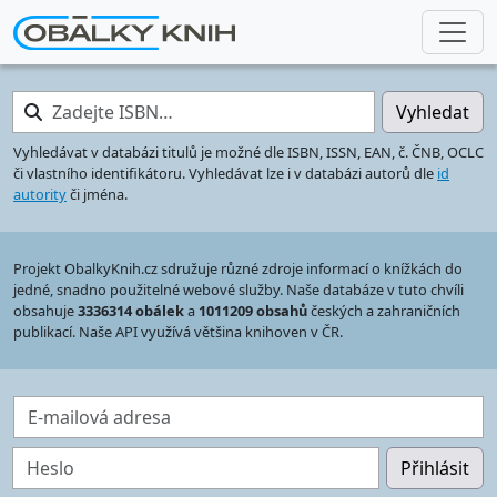
Zadejte ISBN…
Vyhledat
Vyhledávat v databázi titulů je možné dle ISBN, ISSN, EAN, č. ČNB, OCLC
či vlastního identifikátoru. Vyhledávat lze i v databázi autorů dle
id
autority
či jména.
Projekt ObalkyKnih.cz sdružuje různé zdroje informací o knížkách do
jedné, snadno použitelné webové služby. Naše databáze v tuto chvíli
obsahuje
3336314 obálek
a
1011209 obsahů
českých a zahraničních
publikací. Naše API využívá většina knihoven v ČR.
E-mailová adresa
Heslo
Přihlásit