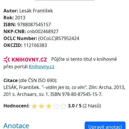
Autor:
Lesák František
Rok:
2013
ISBN:
9788087545157
NKP-CNB:
cnb002468927
OCLC Number:
(OCoLC)857952424
OKCZID:
112166383
Půjčte si tento titul v knihovně
přes portál
Knihovny.cz
Citace
(dle ČSN ISO 690):
LESÁK, František.
"--vidím jen to, co vím".
Zlín: Archa, 2013,
201 s. Archaars, sv. 1. ISBN 978-80-87545-15-7.
Hodnocení:
3.0 / 5
(2 hlasů)
Anotace
Upravit anotaci