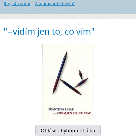
Registrovat »
Zapomenuté heslo?
"--vidím jen to, co vím"