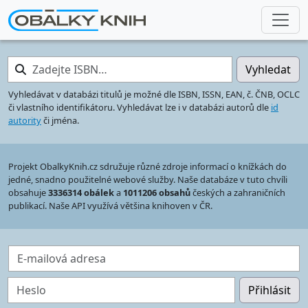
Zadejte ISBN…
Vyhledat
Vyhledávat v databázi titulů je možné dle ISBN, ISSN, EAN, č. ČNB, OCLC
či vlastního identifikátoru. Vyhledávat lze i v databázi autorů dle
id
autority
či jména.
Projekt ObalkyKnih.cz sdružuje různé zdroje informací o knížkách do
jedné, snadno použitelné webové služby. Naše databáze v tuto chvíli
obsahuje
3336314 obálek
a
1011206 obsahů
českých a zahraničních
publikací. Naše API využívá většina knihoven v ČR.
E-mailová adresa
Heslo
Přihlásit