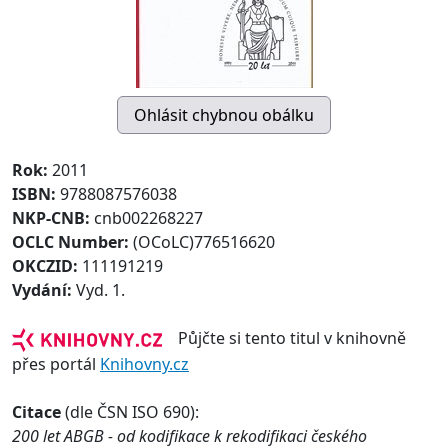
Rok:
2011
ISBN:
9788087576038
NKP-CNB:
cnb002268227
OCLC Number:
(OCoLC)776516620
OKCZID:
111191219
Vydání:
Vyd. 1.
Půjčte si tento titul v knihovně
přes portál
Knihovny.cz
Citace
(dle ČSN ISO 690):
200 let ABGB - od kodifikace k rekodifikaci českého