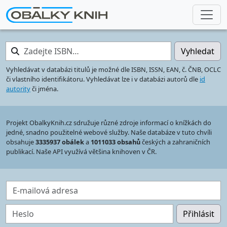
Zadejte ISBN…
Vyhledat
Vyhledávat v databázi titulů je možné dle ISBN, ISSN, EAN, č. ČNB, OCLC
či vlastního identifikátoru. Vyhledávat lze i v databázi autorů dle
id
autority
či jména.
Projekt ObalkyKnih.cz sdružuje různé zdroje informací o knížkách do
jedné, snadno použitelné webové služby. Naše databáze v tuto chvíli
obsahuje
3335937 obálek
a
1011033 obsahů
českých a zahraničních
publikací. Naše API využívá většina knihoven v ČR.
E-mailová adresa
Heslo
Přihlásit