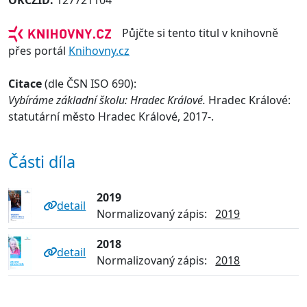
OKCZID:
127721104
Půjčte si tento titul v knihovně
přes portál
Knihovny.cz
Citace
(dle ČSN ISO 690):
Vybíráme základní školu: Hradec Králové.
Hradec Králové:
statutární město Hradec Králové, 2017-.
Části díla
2019
detail
Normalizovaný zápis:
2019
2018
detail
Normalizovaný zápis:
2018