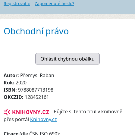
Registrovat »
Zapomenuté heslo?
Obchodní právo
Autor:
Přemysl Raban
Rok:
2020
ISBN:
9788087713198
OKCZID:
128452161
Půjčte si tento titul v knihovně
přes portál
Knihovny.cz
Citace
(dle ČSN ISO 690):