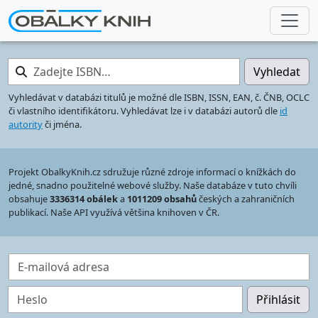
Zadejte ISBN…
Vyhledat
Vyhledávat v databázi titulů je možné dle ISBN, ISSN, EAN, č. ČNB, OCLC
či vlastního identifikátoru. Vyhledávat lze i v databázi autorů dle
id
autority
či jména.
Projekt ObalkyKnih.cz sdružuje různé zdroje informací o knížkách do
jedné, snadno použitelné webové služby. Naše databáze v tuto chvíli
obsahuje
3336314 obálek
a
1011209 obsahů
českých a zahraničních
publikací. Naše API využívá většina knihoven v ČR.
E-mailová adresa
Heslo
Přihlásit