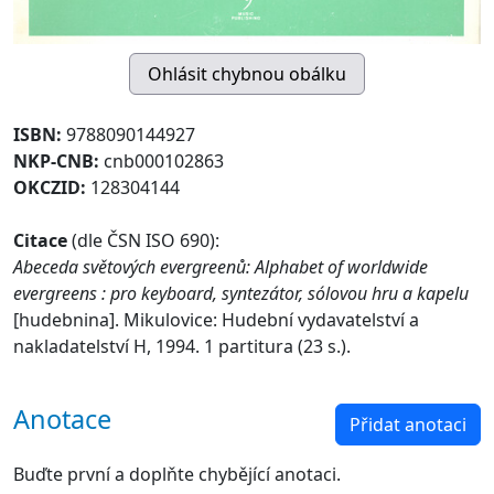
ISBN:
9788090144927
NKP-CNB:
cnb000102863
OKCZID:
128304144
Citace
(dle ČSN ISO 690):
Abeceda světových evergreenů: Alphabet of worldwide
evergreens : pro keyboard, syntezátor, sólovou hru a kapelu
[hudebnina]. Mikulovice: Hudební vydavatelství a
nakladatelství H, 1994. 1 partitura (23 s.).
Anotace
Přidat anotaci
Buďte první a doplňte chybějící anotaci.