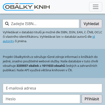
Zadejte ISBN…
Vyhledat
Vyhledávat v databázi titulů je možné dle ISBN, ISSN, EAN, č. ČNB, OCLC
či vlastního identifikátoru. Vyhledávat lze i v databázi autorů dle
id
autority
či jména.
Projekt ObalkyKnih.cz sdružuje různé zdroje informací o knížkách do
jedné, snadno použitelné webové služby. Naše databáze v tuto chvíli
obsahuje
3335937 obálek
a
1011033 obsahů
českých a zahraničních
publikací. Naše API využívá většina knihoven v ČR.
E-mailová adresa
Heslo
Přihlásit