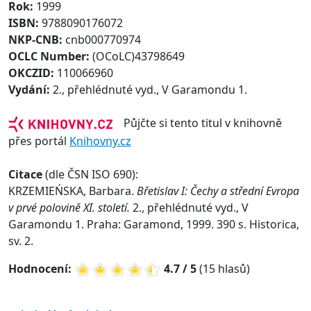
Rok:
1999
ISBN:
9788090176072
NKP-CNB:
cnb000770974
OCLC Number:
(OCoLC)43798649
OKCZID:
110066960
Vydání:
2., přehlédnuté vyd., V Garamondu 1.
Půjčte si tento titul v knihovně
přes portál
Knihovny.cz
Citace
(dle ČSN ISO 690):
KRZEMIEŃSKA, Barbara.
Břetislav I: Čechy a střední Evropa
v prvé polovině XI. století.
2., přehlédnuté vyd., V
Garamondu 1. Praha: Garamond, 1999. 390 s. Historica,
sv. 2.
Hodnocení:
4.7 / 5
(15 hlasů)