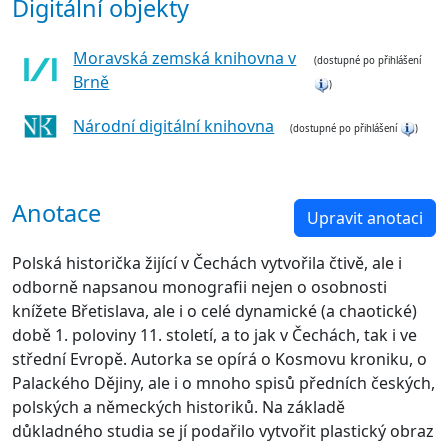
Digitální objekty
Moravská zemská knihovna v
(dostupné po přihlášení
Brně
)
Národní digitální knihovna
(dostupné po přihlášení
)
Anotace
Upravit anotaci
Polská historička žijící v Čechách vytvořila čtivě, ale i
odborně napsanou monografii nejen o osobnosti
knížete Břetislava, ale i o celé dynamické (a chaotické)
době 1. poloviny 11. století, a to jak v Čechách, tak i ve
střední Evropě. Autorka se opírá o Kosmovu kroniku, o
Palackého Dějiny, ale i o mnoho spisů předních českých,
polských a německých historiků. Na základě
důkladného studia se jí podařilo vytvořit plastický obraz