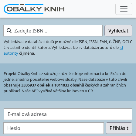
Zadejte ISBN…
Vyhledat
Vyhledávat v databázi titulů je možné dle ISBN, ISSN, EAN, č. ČNB, OCLC
či vlastního identifikátoru. Vyhledávat lze i v databázi autorů dle
id
autority
či jména.
Projekt ObalkyKnih.cz sdružuje různé zdroje informací o knížkách do
jedné, snadno použitelné webové služby. Naše databáze v tuto chvíli
obsahuje
3335937 obálek
a
1011033 obsahů
českých a zahraničních
publikací. Naše API využívá většina knihoven v ČR.
E-mailová adresa
Heslo
Přihlásit