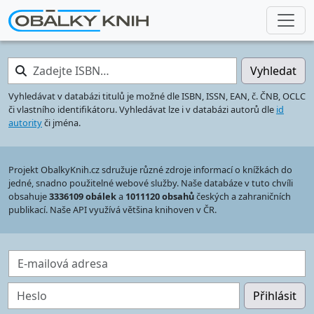
Zadejte ISBN…
Vyhledat
Vyhledávat v databázi titulů je možné dle ISBN, ISSN, EAN, č. ČNB, OCLC
či vlastního identifikátoru. Vyhledávat lze i v databázi autorů dle
id
autority
či jména.
Projekt ObalkyKnih.cz sdružuje různé zdroje informací o knížkách do
jedné, snadno použitelné webové služby. Naše databáze v tuto chvíli
obsahuje
3336109 obálek
a
1011120 obsahů
českých a zahraničních
publikací. Naše API využívá většina knihoven v ČR.
E-mailová adresa
Heslo
Přihlásit