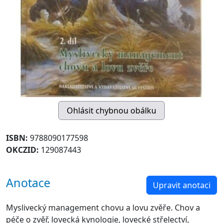
ISBN:
9788090177598
OKCZID:
129087443
Anotace
Upravit anotaci
Myslivecký management chovu a lovu zvěře. Chov a
péče o zvěř, lovecká kynologie, lovecké střelectví,