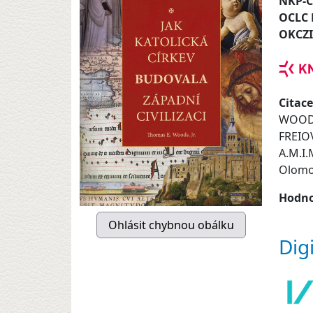
NKP-
OCLC
OKCZ
Citace
WOODS
FREIOV
A.M.I.
Olomou
Hodno
Dig