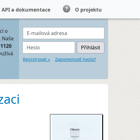
API a dokumentace
O projektu
E-mailová adresa
cí o
. Naše
Heslo
11120
Přihlásit
yužívá
Registrovat »
Zapomenuté heslo?
zaci