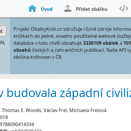
Úvod
Přidat obálku
Projekt ObalkyKnih.cz sdružuje různé zdroje informa
at
knížkách do jedné, snadno použitelné webové služby
BN,
databáze v tuto chvíli obsahuje
3336109 obálek
a
10
obsahů
českých a zahraničních publikací. Naše API v
většina knihoven v ČR.
ev budovala západní civili
:
Thomas E. Woods, Václav Frei, Michaela Freiová
018
9788090414334