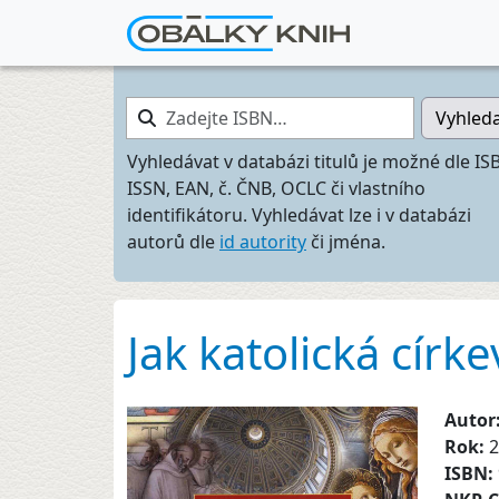
Zadejte ISBN…
Vyhled
Vyhledávat v databázi titulů je možné dle IS
ISSN, EAN, č. ČNB, OCLC či vlastního
identifikátoru. Vyhledávat lze i v databázi
autorů dle
id autority
či jména.
Jak katolická círk
Autor
Rok:
2
ISBN: