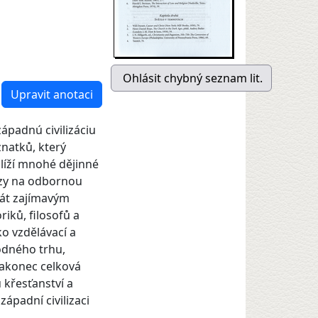
Upravit anotaci
západnú civilizáciu
natků, který
líží mnohé dějinné
zy na odbornou
tát zajímavým
riků, filosofů a
ko vzdělávací a
odného trhu,
nakonec celková
 křesťanství a
západní civilizaci