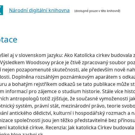
Národní digitální knihovna
(dostupné pouze v této knihovně)
tace
vyšiel aj v slovenskom jazyku: Ako Katolícka cirkev budovala 
.Výsledkem Woodsovy práce je čtivě zpracovaný soubor poz
í nejen pozapomenuté skutečnosti, ale především nově nah
slosti. Doplněna rozsáhlým poznámkovým aparátem s odka
turu a bohatým rejstříkem odkazů se tato publikace může s
m informací pro zájemce o studium historie. Stále více histo
ních antropologů totiž zjišťuje, že současné vymoženosti ja
tnický systém, právní stát, mezinárodní právo, teorie svob
ání antického dědictví, kulturní i hospodářský rozmach a 
zace společnosti jsou jen těžko představitelné bez přínosu
ní katolické církve. Recenzia: Jak katolicka Církev budovala 
ánke blog.zachej.sk.