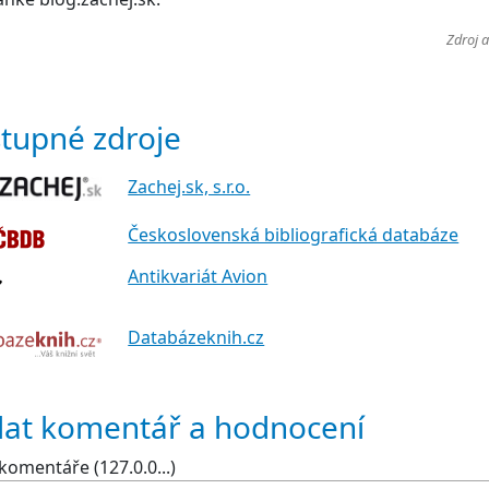
Zdroj 
tupné zdroje
Zachej.sk, s.r.o.
Československá bibliografická databáze
Antikvariát Avion
Databázeknih.cz
dat komentář a hodnocení
komentáře (127.0.0...)