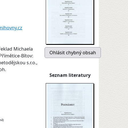
nihovny.cz
řeklad Michaela
Přímětice-Bítov:
metodějskou s.r.o.,
oh.
Seznam literatury
ně)