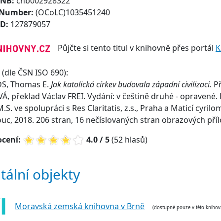
CNB:
cnb002928322
 Number:
(OCoLC)1035451240
ID:
127879057
Půjčte si tento titul v knihovně přes portál
K
(dle ČSN ISO 690):
, Thomas E.
Jak katolická církev budovala západní civilizaci.
P
Á, překlad Václav FREI. Vydání: v češtině druhé - opravené. 
M.S. ve spolupráci s Res Claritatis, z.s., Praha a Maticí cyrilo
c, 2018. 206 stran, 16 nečíslovaných stran obrazových příl
cení:
4.0 / 5
(52 hlasů)
itální objekty
Moravská zemská knihovna v Brně
(dostupné pouze v této knihov