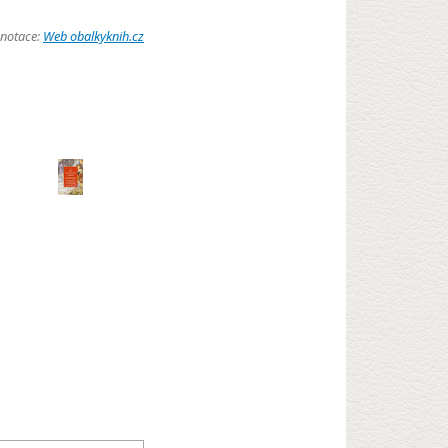
anotace:
Web obalkyknih.cz