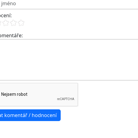
cení:
komentáře: