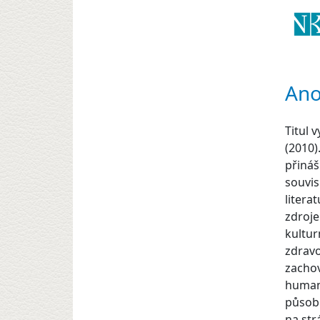
Ano
Titul 
(2010)
přináš
souvi
litera
zdroje
kultur
zdravo
zachov
humani
působe
na str