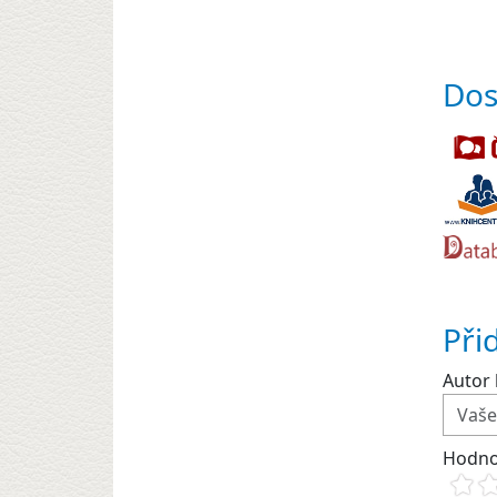
Dos
Při
Autor 
Hodno