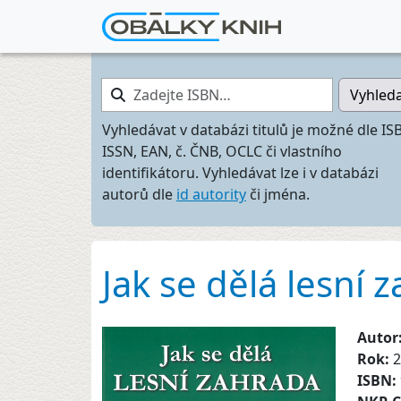
Zadejte ISBN…
Vyhled
Vyhledávat v databázi titulů je možné dle IS
ISSN, EAN, č. ČNB, OCLC či vlastního
identifikátoru. Vyhledávat lze i v databázi
autorů dle
id autority
či jména.
Jak se dělá lesní 
Autor
Rok:
2
ISBN: