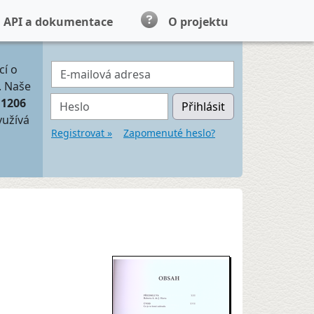
API a dokumentace
O projektu
E-mailová adresa
cí o
. Naše
Heslo
11206
Přihlásit
yužívá
Registrovat »
Zapomenuté heslo?