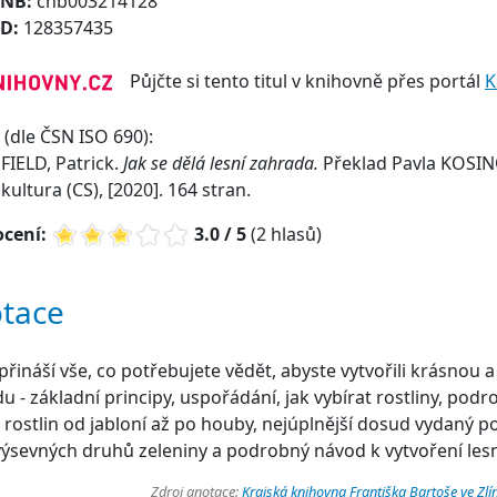
CNB:
cnb003214128
ID:
128357435
Půjčte si tento titul v knihovně přes portál
K
(dle ČSN ISO 690):
IELD, Patrick.
Jak se dělá lesní zahrada.
Překlad Pavla KOSIN
ultura (CS), [2020]. 164 stran.
cení:
3.0 / 5
(2 hlasů)
tace
přináší vše, co potřebujete vědět, abyste vytvořili krásnou a
u - základní principy, uspořádání, jak vybírat rostliny, podr
 rostlin od jabloní až po houby, nejúplnější dosud vydaný po
sevných druhů zeleniny a podrobný návod k vytvoření lesn
Zdroj anotace:
Krajská knihovna Františka Bartoše ve Zlí