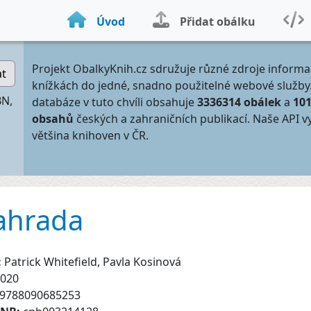
Úvod
Přidat obálku
Projekt ObalkyKnih.cz sdružuje různé zdroje informa
at
knížkách do jedné, snadno použitelné webové služby
BN,
databáze v tuto chvíli obsahuje
3336314 obálek
a
10
obsahů
českých a zahraničních publikací. Naše API v
většina knihoven v ČR.
zahrada
:
Patrick Whitefield, Pavla Kosinová
020
9788090685253