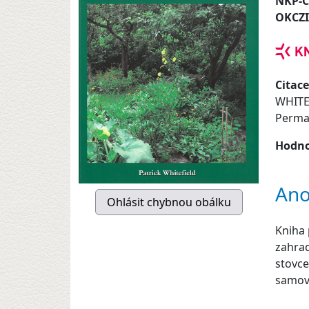
NKP-
OKCZ
Citace
WHITEF
Permak
Hodno
Ano
Kniha 
zahrad
stovce
samový