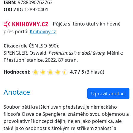
ISBN:
9788090762763
OKCZID:
128920401
Půjčte si tento titul v knihovně
přes portál
Knihovny.cz
Citace
(dle ČSN ISO 690):
SPENGLER, Oswald.
Pesimismus?: a další úvahy.
Mělník:
Přestupní stanice, 2022. 87 stran.
Hodnocení:
4.7 / 5
(3 hlasů)
Anotace
Upravit anotaci
Soubor pěti kratších úvah představuje německého
filosofa Oswalda Spenglera, známého svou objemnou a
provokativní koncepcí dějin, nejen jako polemika, ale
také jako osobnost s širokým rejstříkem znalostí a