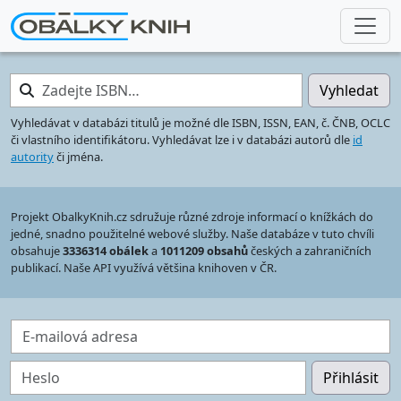
Zadejte ISBN…
Vyhledat
Vyhledávat v databázi titulů je možné dle ISBN, ISSN, EAN, č. ČNB, OCLC
či vlastního identifikátoru. Vyhledávat lze i v databázi autorů dle
id
autority
či jména.
Projekt ObalkyKnih.cz sdružuje různé zdroje informací o knížkách do
jedné, snadno použitelné webové služby. Naše databáze v tuto chvíli
obsahuje
3336314 obálek
a
1011209 obsahů
českých a zahraničních
publikací. Naše API využívá většina knihoven v ČR.
E-mailová adresa
Heslo
Přihlásit