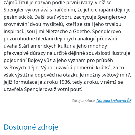
zájmů.Titul je nazván podle první úvahy, v níž se
Spengler vyrovnává s nařčením, že jeho chápání dějin je
pesimistické. Další stať výboru zachycuje Spenglerovo
srovnávání dvou myslitelů, kteří se stali jeho trvalou
inspirací. Jsou jimi Nietzsche a Goethe. Spenglerovo
pozoruhodné hledání dějinných analogií předvádí
úvaha Stáří amerických kultur a jeho mnohdy
překvapivé důrazy na určité dějinné souvislosti ilustruje
pojednání Bojový vůz a jeho význam pro průběh
světových dějin. Výbor uzavírá poměrně krátká, za to
však výstižná odpověď na otázku Je možný světový mír?,
jejíž formulace je z roku 1936, tedy z roku, v němž se
uzavřela Spenglerova životní pouť.
Zdroj anotace:
Národní knihovna ČR
Dostupné zdroje