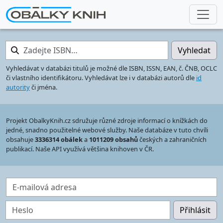
Zadejte ISBN…
Vyhledat
Vyhledávat v databázi titulů je možné dle ISBN, ISSN, EAN, č. ČNB, OCLC
či vlastního identifikátoru. Vyhledávat lze i v databázi autorů dle
id
autority
či jména.
Projekt ObalkyKnih.cz sdružuje různé zdroje informací o knížkách do
jedné, snadno použitelné webové služby. Naše databáze v tuto chvíli
obsahuje
3336314 obálek
a
1011209 obsahů
českých a zahraničních
publikací. Naše API využívá většina knihoven v ČR.
E-mailová adresa
Heslo
Přihlásit