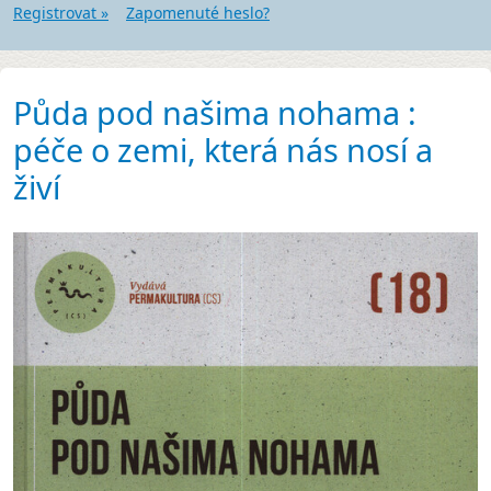
Registrovat »
Zapomenuté heslo?
Půda pod našima nohama :
péče o zemi, která nás nosí a
živí