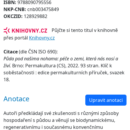
ISBN:
9788090795556
NKP-CNB:
cnb003475849
OKCZID:
128929882
Půjčte si tento titul v knihovně
přes portál
Knihovny.cz
Citace
(dle ČSN ISO 690):
Půda pod našima nohama: péče o zemi, která nás nosí a
živí.
Brno: Permakultura (CS), 2022. 93 stran. Klíč k
soběstačnosti : edice permakulturních příruček, svazek
18.
Anotace
Upravit anotaci
Autoři předkládají své zkušenosti s různými způsoby
hospodaření s půdou a věnují se biodynamickému,
regenerativnímu i současnému konvenčnímu